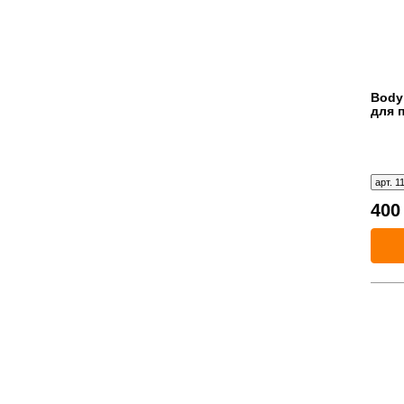
Body
для 
арт. 1
40