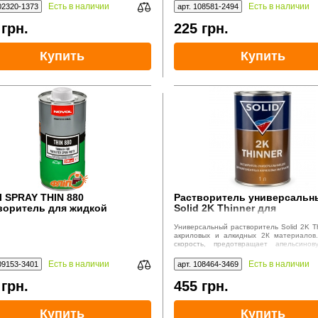
ых покрытий.
Есть в наличии
Есть в наличии
02320-1373
арт. 108581-2494
4
грн.
225
грн.
Купить
Купить
l SPRAY THIN 880
Растворитель универсальн
воритель для жидкой
Solid 2K Thinner для
лёвки, 0.5л
двухкомпонентных материа
Универсальный растворитель Solid 2K Th
1л
акриловых и алкидных 2К материалов
скорость, предотвращает апельсинов
Нейтрален к отвердителю. Срок хранени
Есть в наличии
Есть в наличии
09153-3401
арт. 108464-3469
5
грн.
455
грн.
Купить
Купить