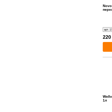
Novo
пере
арт. 1
22
Well
1л