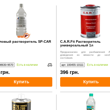
ловый растворитель SP-CAR
C.A.R.Fit Растворитель
универсальный 1л
Предназначен для разбавления 
доведения их вязкости до необ
состояния.
Есть в наличии
Есть в наличии
08630-9570
арт. 100455-10111
5
грн.
396
грн.
Купить
Купить