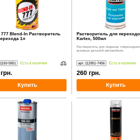
 777 Blend-In Растворитель
Растворитель для переход
перехода 1л
Kartex, 500мл
Растворитель для покраски «переходом
кузовных деталей автомобиля.
Есть в наличии
Есть в наличии
11193-5951
арт. 112951-7456
0
грн.
260
грн.
Купить
Купить