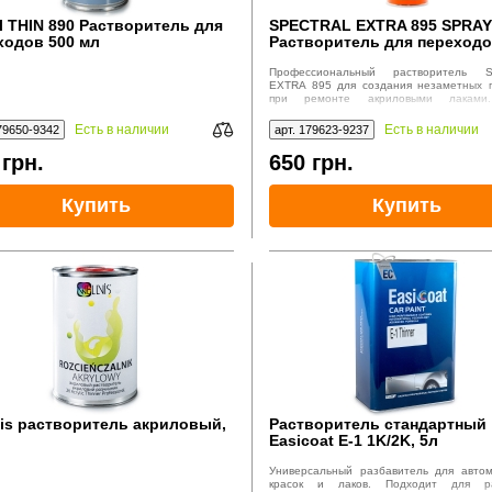
l THIN 890 Растворитель для
SPECTRAL EXTRA 895 SPRAY
ходов 500 мл
Растворитель для переходо
500мл
Профессиональный растворитель 
EXTRA 895 для создания незаметных 
при ремонте акриловыми лаками
нанесение, устранение границ покрытий
Есть в наличии
Есть в наличии
79650-9342
арт. 179623-9237
0
грн.
650
грн.
Купить
Купить
vis растворитель акриловый,
Растворитель стандартный
Easicoat E-1 1K/2K, 5л
Универсальный разбавитель для авто
красок и лаков. Подходит для 