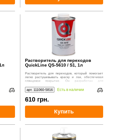
Растворитель для переходов
1л
QuickLine QS-5610 / S1, 1л
Растворитель для переходов, который помогает
легко растушевывать краску и лак, обеспечивая
глянцевое покрытие. Он разработан для
использования с всеми типами двухкомпонентных
прозрачных лаков, красок для прямого глянца и
Есть в наличии
арт. 111060-5816
лаков с традиционной базовой системой.
610
грн.
Купить