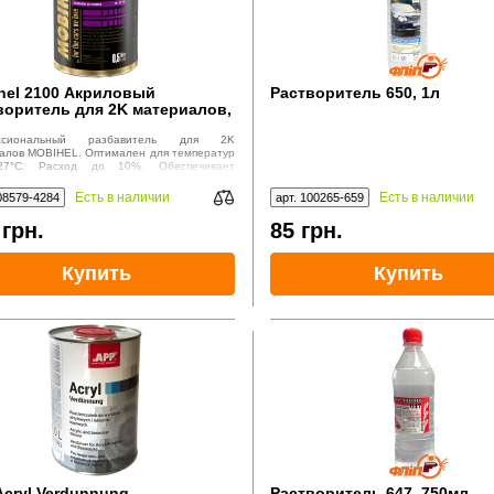
hel 2100 Акриловый
Растворитель 650, 1л
воритель для 2K материалов,
ссиональный разбавитель для 2K
алов MOBIHEL. Оптимален для температур
27°C. Расход до 10%. Обеспечивает
твенное распыление и равномерное
е.
Есть в наличии
Есть в наличии
08579-4284
арт. 100265-659
0
грн.
85
грн.
Купить
Купить
Acryl Verdunnung
Растворитель 647, 750мл