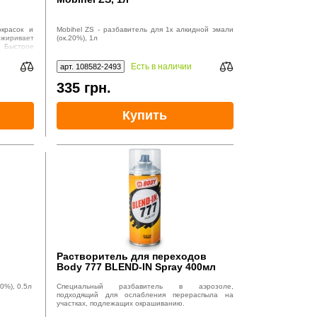
окрасок и
Mobihel ZS - разбавитель для 1к алкидной эмали
жиривает
(ок.20%), 1л
 Быстрое
 подходит
ров. ГОСТ
Есть в наличии
арт. 108582-2493
335
грн.
Купить
Растворитель для переходов
Body 777 BLEND-IN Spray 400мл
0%), 0.5л
Специальный разбавитель в аэрозоле,
подходящий для ослабления перераспыла на
участках, подлежащих окрашиванию.