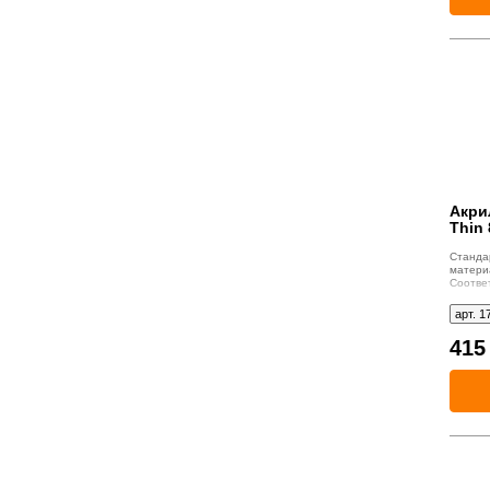
Акри
Thin 
Станд
матер
Соотве
месяца.
арт. 1
41