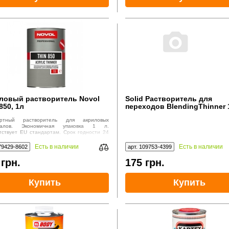
ловый растворитель Novol
Solid Растворитель для
850, 1л
переходов BlendingThinner 
артный растворитель для акриловых
иалов. Экономичная упаковка 1 л.
тствует EU стандартам. Срок годности 24
 Для автосервисов.
Есть в наличии
Есть в наличии
79429-8602
арт. 109753-4399
5
грн.
175
грн.
Купить
Купить