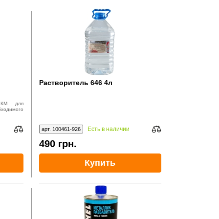
Растворитель 646 4л
ЛКМ для
ходимого
Есть в наличии
арт. 100461-926
490
грн.
Купить