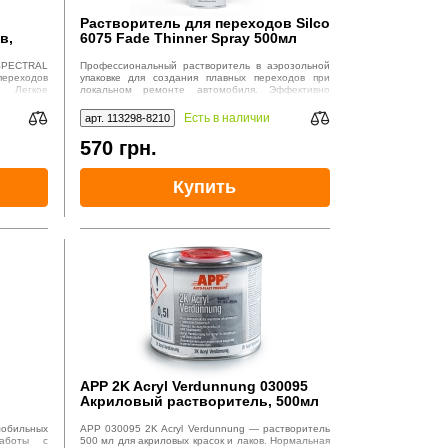
Растворитель для переходов Silco
в,
6075 Fade Thinner Spray 500мл
SPECTRAL
Профессиональный растворитель в аэрозольной
переходов
упаковке для создания плавных переходов при
. Легкое
локальном ремонте автомобиля. Эффективно
.
растворяет опыл и устраняет видимые границы
между старым и новым покрытием.
Есть в наличии
арт. 113298-8210
570
грн.
Купить
APP 2K Acryl Verdunnung 030095
Акриловый растворитель, 500мл
мобильных
APP 030095 2K Acryl Verdunnung — растворитель
работы с
500 мл для акриловых красок и лаков. Нормальная