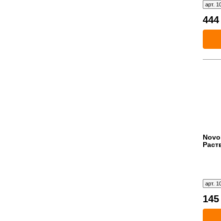
финишн
арт. 1
44
Novo
Раст
шпат
арт. 1
14