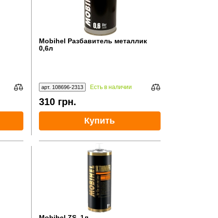
Mobihel Разбавитель металлик
0,6л
Есть в наличии
арт. 108696-2313
310
грн.
Купить
Mobihel ZS, 1л