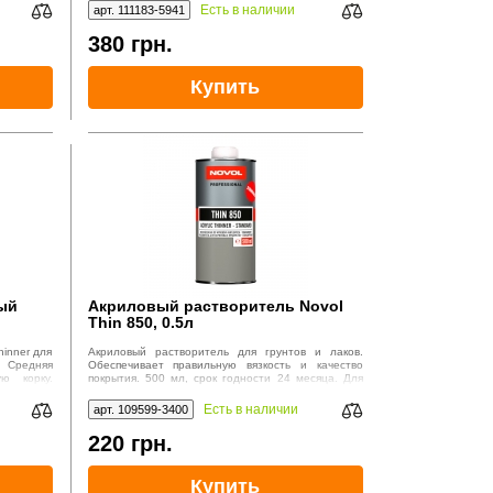
Есть в наличии
арт. 111183-5941
380
грн.
Купить
ый
Акриловый растворитель Novol
Thin 850, 0.5л
лов,
inner для
Акриловый растворитель для грунтов и лаков.
. Средняя
Обеспечивает правильную вязкость и качество
ую корку.
покрытия. 500 мл, срок годности 24 месяца. Для
я 36 мес.
локального ремонта.
Есть в наличии
арт. 109599-3400
220
грн.
Купить