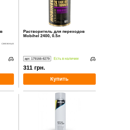
ов
Растворитель для переходов
Mobihel 2400, 0.5л
» смежных
Есть в наличии
арт. 179166-8279
311
грн.
Купить