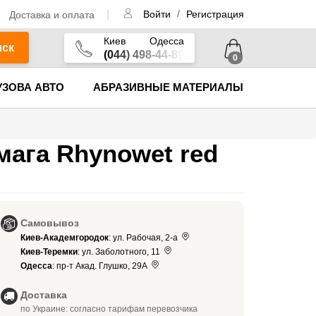
/
Доставка и оплата
Войти
Регистрация
Киев
Одесса
иск
(044) 498-44-89
0
УЗОВА АВТО
АБРАЗИВНЫЕ МАТЕРИАЛЫ
мага Rhynowet red
Самовывоз
Киев-Академгородок
: ул. Рабочая, 2-а
Киев-Теремки
: ул. Заболотного, 11
Одесса
: пр-т Акад. Глушко, 29А
Доставка
по Украине: согласно тарифам перевозчика