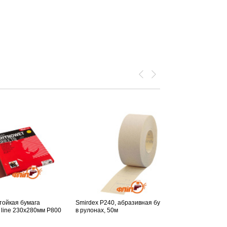
тойкая бумага
Smirdex P240, абразивная бумага
 line 230x280мм P800
в рулонах, 50м