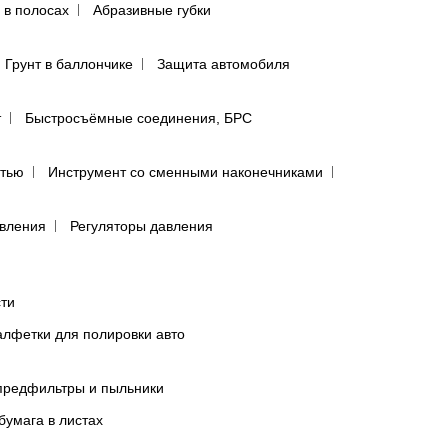
 в полосах
Абразивные губки
Грунт в баллончике
Защита автомобиля
т
Быстросъёмные соединения, БРС
ятью
Инструмент со сменными наконечниками
авления
Регуляторы давления
сти
лфетки для полировки авто
предфильтры и пыльники
бумага в листах