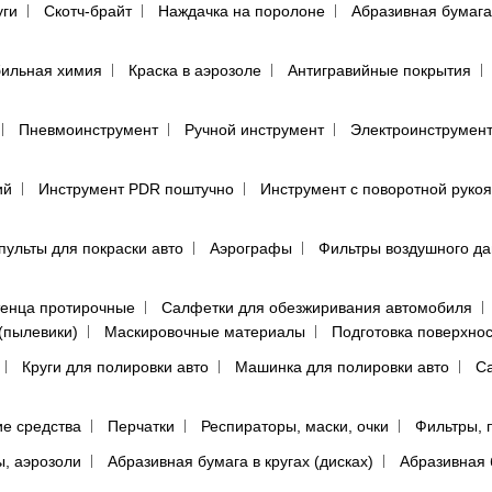
уги
Скотч-брайт
Наждачка на поролоне
Абразивная бумага
ильная химия
Краска в аэрозоле
Антигравийные покрытия
Пневмоинструмент
Ручной инструмент
Электроинструмен
ий
Инструмент PDR поштучно
Инструмент с поворотной руко
пульты для покраски авто
Аэрографы
Фильтры воздушного д
енца протирочные
Салфетки для обезжиривания автомобиля
(пылевики)
Маскировочные материалы
Подготовка поверхно
Круги для полировки авто
Машинка для полировки авто
Са
е средства
Перчатки
Респираторы, маски, очки
Фильтры, 
ы, аэрозоли
Абразивная бумага в кругах (дисках)
Абразивная 