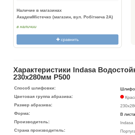
Наличие в магазинах
АкадемМістечко (магазин, вул. Робітнича 2А)
в наличии
сравнить
Характеристики Indasa Водостойк
230x280мм P500
Способ шлифовки:
Шлифов
Цветовая группа абразива:
Крас
Размер абразива:
230x28
Форма:
В лист
Производитель:
Indasa
Страна производитель:
Португ