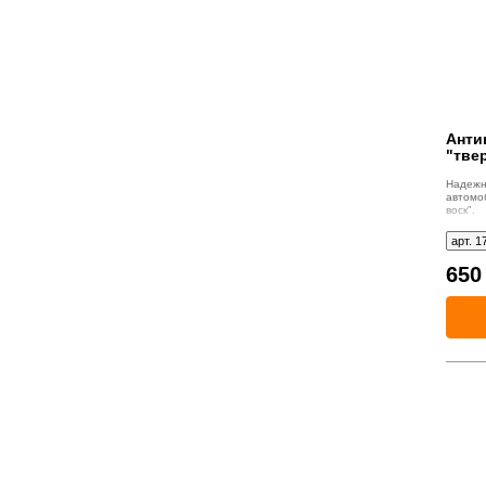
Антик
"тве
Надеж
автомо
воск
самост
поверхн
арт. 1
65