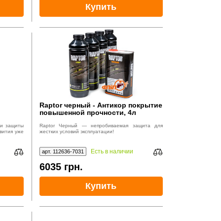
Купить
Raptor черный - Антикор покрытие
повышенной прочности, 4л
 и защиты
Raptor Черный — непробиваемая защита для
вития уже
жестких условий эксплуатации!
Есть в наличии
арт. 112636-7031
6035
грн.
Купить