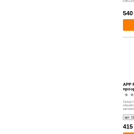
морозо
54
APP F
проз
Средс
обрабо
автомо
арт. 1
41