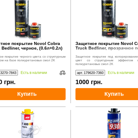
тное покрытие Novol Cobra
Защитное покрытие Novol C
 Bedliner, черное, (0.6л+0.2л)
Truck Bedliner, прозрачное 
окраску, (0.6л+0.2л)
ое покрытие черного цвета со структурным
Защитное покрытие под колорировани
ом на базе полиуретановых смол 2K
цвет со структурным эффектом 
полиуретановых смол 2K
Есть в наличии
Есть в наличии
13270-7843
арт. 179620-7360
0
грн.
1000
грн.
Купить
Купить