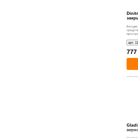
Dini
закр
Бесцве
средст
простр
арт. 1
77
Gladi
акри
проч