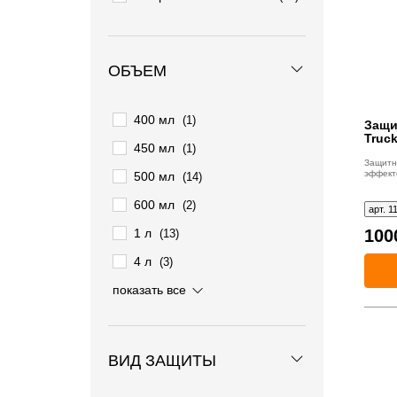
ОБЪЕМ
400 мл
(1)
Защи
Truck
450 мл
(1)
Защитн
эффект
500 мл
(14)
600 мл
(2)
арт. 1
1 л
100
(13)
4 л
(3)
5 л
3.25 л
показать все
(1)
(1)
ВИД ЗАЩИТЫ