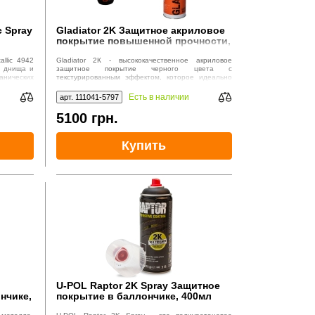
c Spray
Gladiator 2K Защитное акриловое
покрытие повышенной прочности,
черное, 3+1
allic 4942
Gladiator 2К - высококачественное акриловое
й днища и
защитное покрытие черного цвета с
нических
текстурированным эффектом, которое идеально
ричневое
подходит для широкого спектра применений
имическим
Есть в наличии
арт. 111041-5797
ам.
5100
грн.
Купить
U-POL Raptor 2K Spray Защитное
нчике,
покрытие в баллончике, 400мл