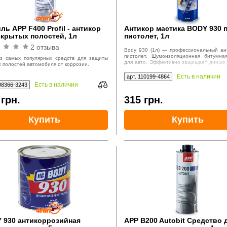
ь APP F400 Profil - антикор
Антикор мастика BODY 930 
скрытых полостей, 1л
пистолет, 1л
рный
2 отзыва
Body 930 (1л) — профессиональный ан
пистолет. Шумоизоляционная битумна
з самых популярных средств для защиты
для авто. Эффективно защищает днище 
 полостей автомобиля от коррозии.
коррозии и работает как антигравий. Не
окрашиванию.
Есть в наличии
арт. 110199-4864
Есть в наличии
08366-3243
0
грн.
315
грн.
Купить
Купить
 930 антикоррозийная
APP B200 Autobit Средство 