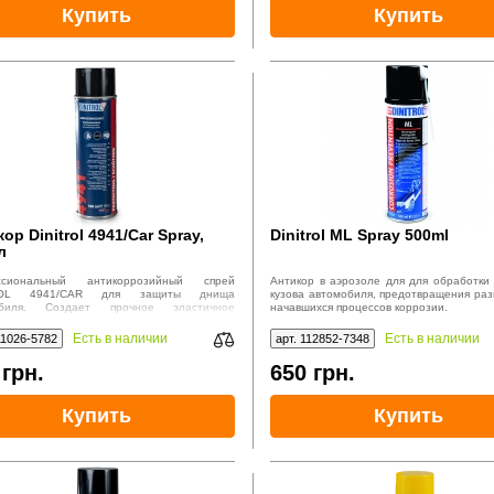
Купить
Купить
ор Dinitrol 4941/Car Spray,
Dinitrol ML Spray 500ml
л
ссиональный антикоррозийный спрей
Антикор в аэрозоле для для обработки
ROL 4941/CAR для защиты днища
кузова автомобиля, предотвращения раз
обиля. Создает прочное эластичное
начавшихся процессов коррозии.
тие, устойчивое к механическим
йствиям. Объем 500 мл. Идеален для
Есть в наличии
Есть в наличии
11026-5782
арт. 112852-7348
ьной защиты от коррозии.
5
грн.
650
грн.
Купить
Купить