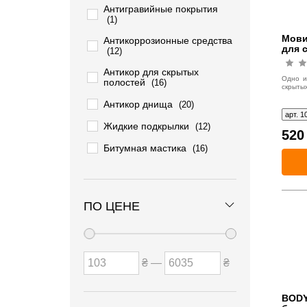
Антигравийные покрытия
(1)
Мовил
Антикоррозионные средства
для 
(12)
янта
Антикор для скрытых
Одно и
полостей
(16)
скрытых
Антикор днища
(20)
арт. 1
Жидкие подкрылки
(12)
52
Битумная мастика
(16)
ПО ЦЕНЕ
₴ —
₴
BODY