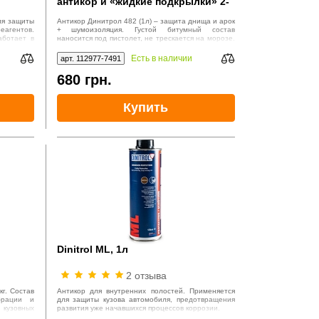
антикор и «жидкие подкрылки» 2-
в-1, 1л
ля защиты
Антикор Динитрол 482 (1л) – защита днища и арок
еагентов.
+ шумоизоляция. Густой битумный состав
аботает в
наносится под пистолет, не трескается на морозе.
стью или
Создает эластичную черную пленку, стойкую к
ударам камней и соли.
Есть в наличии
арт. 112977-7491
680
грн.
Купить
Dinitrol ML, 1л
2 отзыва
кг. Состав
Антикор для внутренних полостей. Применяется
брации и
для защиты кузова автомобиля, предотвращения
кузовных
развития уже начавшихся процессов коррозии.
розии.