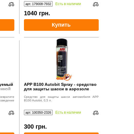
Есть в наличии
арт. 179008-7932
1040
грн.
Купить
руемый
APP B100 Autobit Spray - средство
енной
для защиты шасси в аэрозоле
ревратите
Средство для защиты шасси автомобиля APP
зведение
B100 Autobit, 0,5 л.
Есть в наличии
арт. 100350-2326
300
грн.