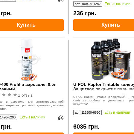
стойкостью.
Есть в наличии
арт. 100429-1282
0
грн.
236
грн.
Купить
Купить
400 Profil в аэрозоле, 0.5л
U-POL Raptor Tintable коле
рачный
Защитное покрытие повыш
прочности, 4л
1 отзыв
U-POL Raptor Tintable колеруемый — п
свой автомобиль в уникальное прои
тво в аэрозоле для антикоррозионной
искусства!
тки закрытых профилей кузовных деталей
биля.
Есть в наличии
арт. 112500-6850
Есть в наличии
11420-6200
5
грн.
6035
грн.