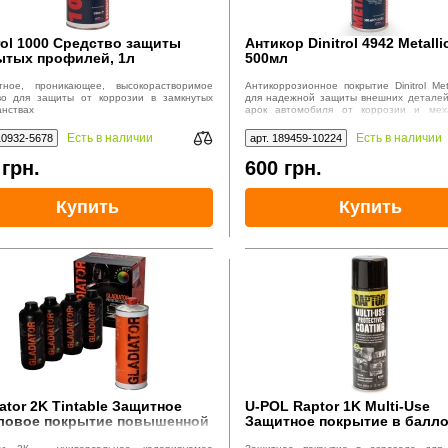
trol 1000 Средство защиты
Антикор Dinitrol 4942 Metalli
ытых профилей, 1л
500мл
тное, проникающее, высокорастворимое
Антикоррозионное покрытие Dinitrol Met
во для защиты от коррозии в замкнутых
для надежной защиты внешних детале
анствах
арок автомобиля от коррозии и меха
повреждений. Образует прочное ко
эластичное покрытие, устойчивое к х
Есть в наличии
Есть в наличии
10932-5678
арт. 189459-10224
воздействиям и температурным перепад
7
грн.
600
грн.
Купить
Купить
ator 2K Tintable Защитное
U-POL Raptor 1K Multi-Use
ловое покрытие повышенной
Защитное покрытие в балло
ности, колеруемое, 3+1
450мл