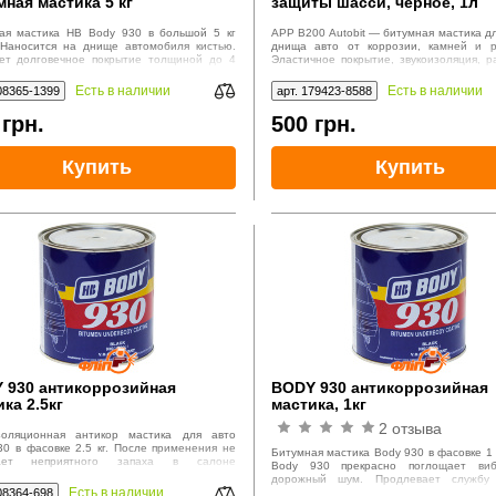
ная мастика 5 кг
защиты шасси, черное, 1л
ая мастика HB Body 930 в большой 5 кг
APP B200 Autobit — битумная мастика д
 Наносится на днище автомобиля кистью.
днища авто от коррозии, камней и р
ет долговечное покрытие толщиной до 4
Эластичное покрытие, звукоизоляция, р
ody 930 призвано защитить салон
мороз. Объем 1л. Наносится ки
иля от шума, а детали кузова от коррозии.
пистолетом. Производство Польша.
Есть в наличии
Есть в наличии
08365-1399
арт. 179423-8588
5
грн.
500
грн.
Купить
Купить
 930 антикоррозийная
BODY 930 антикоррозийная
ка 2.5кг
мастика, 1кг
2 отзыва
оляционная антикор мастика для авто
30 в фасовке 2.5 кг. После применения не
Битумная мастика Body 930 в фасовке 1 
кает неприятного запаха в салоне
Body 930 прекрасно поглощает ви
обиля. Покрытие обладает высокой
дорожный шум. Продлевает службу 
устойчивостью, ударопрочностью и
Есть в наличии
08364-698
деталей автомобиля, защищая их от кор