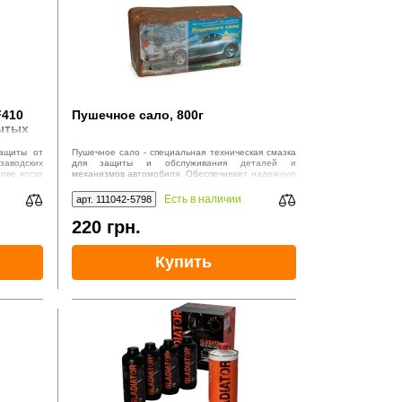
F410
Пушечное сало, 800г
рытых
защиты от
Пушечное сало - специальная техническая смазка
заводских
для защиты и обслуживания деталей и
ове воска
механизмов автомобиля. Обеспечивает надежную
защиту от коррозии и износа, сохраняет
работоспособность деталей в различных условиях
Есть в наличии
арт. 111042-5798
эксплуатации.
220
грн.
Купить