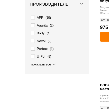
битум
ПРОИЗВОДИТЕЛЬ
Битумн
банке.
Образу
мм. B
APP
(10)
автомоб
арт. 1
Auarita
(2)
97
Body
(4)
Novol
(2)
Perfect
(1)
U-Pol
(5)
Sotro
Dinitrol
Черновцы
Dnipro SE
SprayLine
Gladiator
показать все
(4)
(10)
(2)
(1)
(1)
(7)
BODY
масти
Шумоиз
Body 9
возни
автом
износ
арт. 1