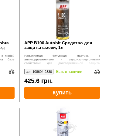
obra
APP B100 Autobit Средство для
под
защиты шасси, 1л
е в любой
Напыляемая битумная мастика с
на базе
антикоррозионными и звукоизоляционными
свойствами для долговременной защиты
подрамников легковых автомобилей, автобусов,
грузовиков и строительной техники.
Есть в наличии
арт. 108604-2330
425.6
грн.
Купить