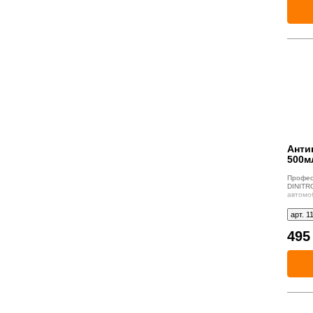
Антик
500м
Профе
DINIT
автом
покры
возде
арт. 1
длител
49