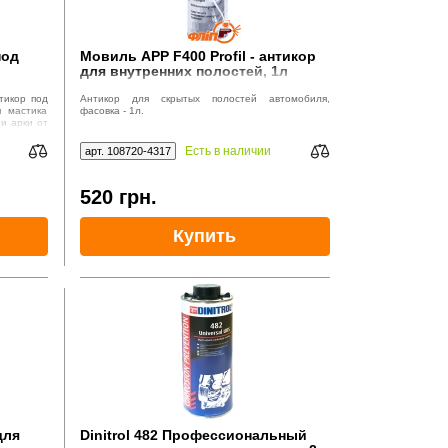
под
Мовиль APP F400 Profil - антикор
для внутренних полостей, 1л
прозрачный
тикор под
Антикор для скрытых полостей автомобиля,
я мастика
фасовка - 1л.
и арки от
 подлежит
Есть в наличии
арт. 108720-4317
520
грн.
Купить
для
Dinitrol 482 Профессиональный