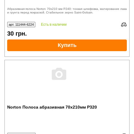
Абразивная полоса Norton 70x210 мм P240: тонкая шлифовка, матирование лака
и грунта перед покраской. Стабильное зерно Saint-Gobain.
Есть в наличии
арт. 111444-6224
30
грн.
Купить
Norton Полоса абразивная 70x210мм P320