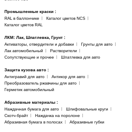
066 554-97-70
Гарантии и возврат
Промышленные краски
:
RAL в баллончике
Каталог цветов NCS
Каталог цветов RAL
ЛКМ: Лак, Шпатлевка, Грунт
:
Активаторы, отвердители и добавки
Грунты для авто
Лак автомобильный
Растворители
Сопутствующие и прочее
Шпатлевка для авто
Защита кузова авто
:
Антигравий для авто
Антикор для авто
Преобразователь ржавчины для авто
Герметик автомобильный
Абразивные материалы
:
Наждачная бумага для авто
Шлифовальные круги
Скотч-брайт
Наждачка на поролоне
Абразивная бумага в полосах
Абразивные губки