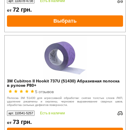
Есть в наличии
арт. 110078-4738
72
грн.
от
Выбрать
3M Cubitron II Hookit 737U (51430) Абразивная полоска
в рулоне P80+
5 отзывов
Полоска 3M 51430 для агрессивной обработки: снятие толстых слоев ЛКП,
удаление ржавчины и окалины, черновое выравнивание сварных швов,
обработка сильных дефектов поверхности.
Есть в наличии
арт. 110541-5257
73
грн.
от