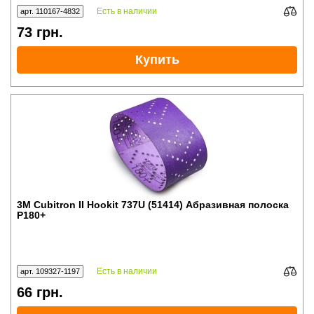
Есть в наличии
арт. 110167-4832
73
грн.
Купить
3M Cubitron II Hookit 737U (51414) Абразивная полоска
P180+
Есть в наличии
арт. 109327-1197
66
грн.