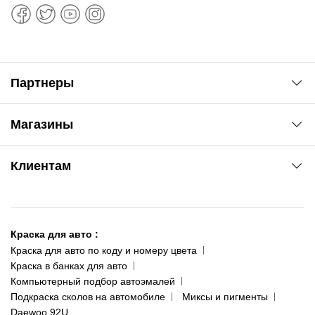
Партнеры
Автоновости
Магазины
Сервис колористам
www.agsat.com.ua/dvb-t2
Киев-Академгородок
Клиентам
ул. Рабочая, 2-а
095 343-80-83
О нас
Киев-Теремки
Контакты
ул. Заболотного, 11
Краска для авто
:
Доставка и оплата
093 611-39-23
Краска для авто по коду и номеру цвета
Сотрудничество
(ориентир: Интайм №40)
Краска в банках для авто
Наши публикации
Компьютерный подбор автоэмалей
Одесса
Публичная оферта
Подкраска сколов на автомобиле
Миксы и пигменты
пр-т Акад. Глушко, 29
Daewoo 92U
Политика конфиденциальности