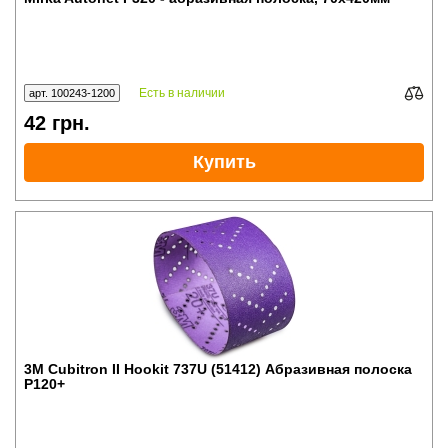
Есть в наличии
арт. 100243-1200
42
грн.
Купить
3M Cubitron II Hookit 737U (51412) Абразивная полоска
P120+