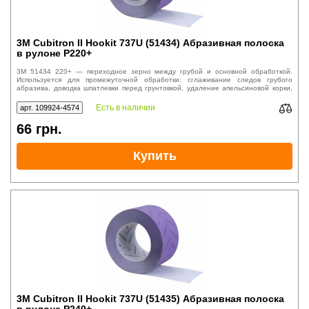
3M Cubitron II Hookit 737U (51434) Абразивная полоска
в рулоне P220+
3M 51434 220+ — переходное зерно между грубой и основной обработкой.
Используется для промежуточной обработки: сглаживание следов грубого
абразива, доводка шпатлевки перед грунтовкой, удаление апельсиновой корки,
выравнивание переходов между слоями.
Есть в наличии
арт. 109924-4574
66
грн.
Купить
3M Cubitron II Hookit 737U (51435) Абразивная полоска
в рулоне P240+