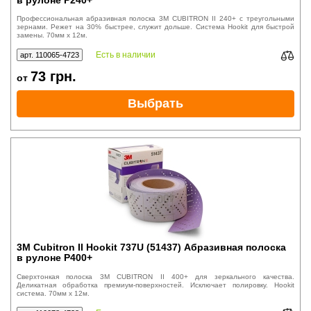
Профессиональная абразивная полоска 3M CUBITRON II 240+ с треугольными
зернами. Режет на 30% быстрее, служит дольше. Система Hookit для быстрой
замены. 70мм x 12м.
Есть в наличии
арт. 110065-4723
73
грн.
от
Выбрать
3M Cubitron II Hookit 737U (51437) Абразивная полоска
в рулоне P400+
Сверхтонкая полоска 3M CUBITRON II 400+ для зеркального качества.
Деликатная обработка премиум-поверхностей. Исключает полировку. Hookit
система. 70мм x 12м.