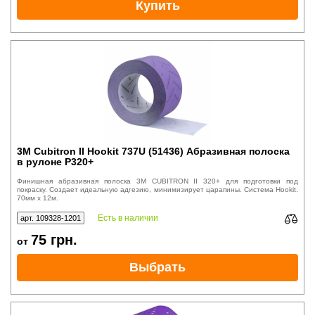
Купить
3M Cubitron II Hookit 737U (51436) Абразивная полоска
в рулоне P320+
Финишная абразивная полоска 3M CUBITRON II 320+ для подготовки под
покраску. Создает идеальную адгезию, минимизирует царапины. Система Hookit.
70мм x 12м.
Есть в наличии
арт. 109328-1201
75
грн.
от
Выбрать