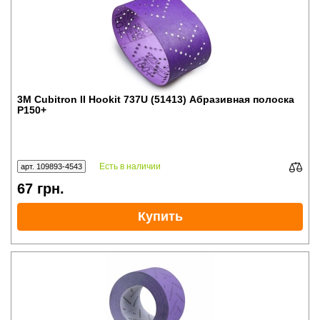
3M Cubitron II Hookit 737U (51413) Абразивная полоска
P150+
Есть в наличии
арт. 109893-4543
67
грн.
Купить