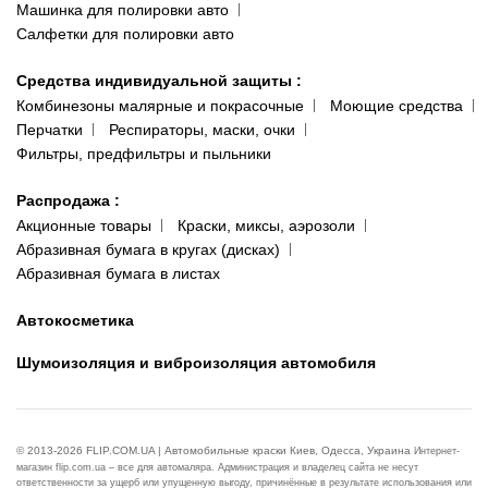
Машинка для полировки авто
Салфетки для полировки авто
Средства индивидуальной защиты
:
Комбинезоны малярные и покрасочные
Моющие средства
Перчатки
Респираторы, маски, очки
Фильтры, предфильтры и пыльники
Распродажа
:
Акционные товары
Краски, миксы, аэрозоли
Абразивная бумага в кругах (дисках)
Абразивная бумага в листах
Автокосметика
Шумоизоляция и виброизоляция автомобиля
© 2013-2026 FLIP.COM.UA | Автомобильные краски Киев, Одесса, Украина
Интернет-
магазин flip.com.ua – все для автомаляра. Администрация и владелец сайта не несут
ответственности за ущерб или упущенную выгоду, причинённые в результате использования или