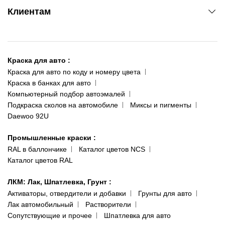
www.agsat.com.ua/dvb-t2
Киев-Академгородок
Клиентам
ул. Рабочая, 2-а
095 343-80-83
О нас
Киев-Теремки
Контакты
ул. Заболотного, 11
Краска для авто
:
Доставка и оплата
093 611-39-23
Краска для авто по коду и номеру цвета
Сотрудничество
(ориентир: Интайм №40)
Краска в банках для авто
Наши публикации
Компьютерный подбор автоэмалей
Одесса
Публичная оферта
Подкраска сколов на автомобиле
Миксы и пигменты
пр-т Акад. Глушко, 29
Daewoo 92U
Политика конфиденциальности
066 554-97-70
Гарантии и возврат
Промышленные краски
:
RAL в баллончике
Каталог цветов NCS
Каталог цветов RAL
ЛКМ: Лак, Шпатлевка, Грунт
:
Активаторы, отвердители и добавки
Грунты для авто
Лак автомобильный
Растворители
Сопутствующие и прочее
Шпатлевка для авто