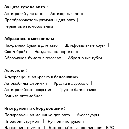
Защита кузова авто
:
Антигравий для авто
Антикор для авто
Преобразователь ржавчины для авто
Герметик автомобильный
Абразивные материалы
:
Наждачная бумага для авто
Шлифовальные круги
Скотч-брайт
Наждачка на поролоне
Абразивная бумага в полосах
Абразивные губки
Аэрозоли
:
Флуоресцентная краска в баллончиках
Автомобильная химия
Краска в аэрозоле
Антигравийные покрытия
Грунт в баллончике
Защита автомобиля
Инструмент и оборудование
:
Полировальная машинка для авто
Аксессуары
Пневмоинструмент
Ручной инструмент
Электроинструмент
Быстросъёмные соединения, БРС