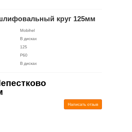
 шлифовальный круг 125мм
Mobihel
В дисках
125
P60
В дисках
Лепестково
м
Написать отзыв