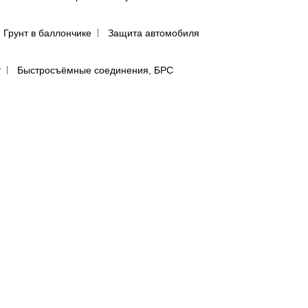
Грунт в баллончике
Защита автомобиля
т
Быстросъёмные соединения, БРС
ятью
Инструмент со сменными наконечниками
авления
Регуляторы давления
сти
лфетки для полировки авто
предфильтры и пыльники
бумага в листах