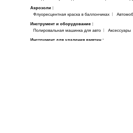
Аэрозоли
:
Флуоресцентная краска в баллончиках
Автомоб
Инструмент и оборудование
:
Полировальная машинка для авто
Аксессуары
Инструмент для удаления вмятин
:
Аксессуары ПДР
Заглушки, клипсы для отверст
Клеевые системы
Краскопульты, аэрографы, пистолеты
:
Краско
Подготовка поверхности
:
Антисиликон и Обезжириватель для Авто
Полот
Антистатические и липкие салфетки для покраски 
Системы полировки
:
Паста для полировки авто
Средства индивидуальной защиты
:
Комбинезоны малярные и покрасочные
Моющи
Распродажа
:
Акционные товары
Краски, микс
Автокосметика