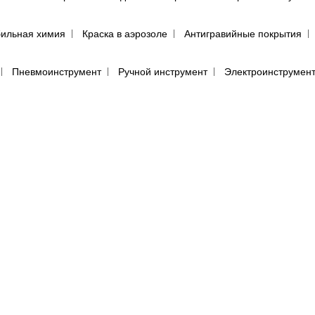
ильная химия
Краска в аэрозоле
Антигравийные покрытия
Пневмоинструмент
Ручной инструмент
Электроинструмен
ий
Инструмент PDR поштучно
Инструмент с поворотной руко
пульты для покраски авто
Аэрографы
Фильтры воздушного д
енца протирочные
Салфетки для обезжиривания автомобиля
(пылевики)
Маскировочные материалы
Подготовка поверхно
Круги для полировки авто
Машинка для полировки авто
Са
е средства
Перчатки
Респираторы, маски, очки
Фильтры, 
ы, аэрозоли
Абразивная бумага в кругах (дисках)
Абразивная 