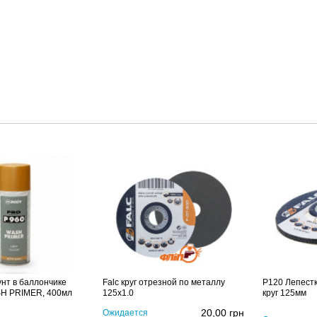
унт в баллончике
Falc круг отрезной по металлу
P120 Лепест
SH PRIMER, 400мл
125х1.0
круг 125мм
20,00
грн
Ожидается