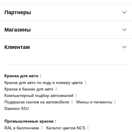
Партнеры
Автоновости
Магазины
Сервис колористам
www.agsat.com.ua/dvb-t2
Киев-Академгородок
Клиентам
ул. Рабочая, 2-а
095 343-80-83
О нас
Киев-Теремки
Контакты
ул. Заболотного, 11
Краска для авто
:
Доставка и оплата
093 611-39-23
Краска для авто по коду и номеру цвета
Сотрудничество
(ориентир: Интайм №40)
Краска в банках для авто
Наши публикации
Компьютерный подбор автоэмалей
Одесса
Публичная оферта
Подкраска сколов на автомобиле
Миксы и пигменты
пр-т Акад. Глушко, 29
Daewoo 92U
Политика конфиденциальности
066 554-97-70
Гарантии и возврат
Промышленные краски
:
RAL в баллончике
Каталог цветов NCS