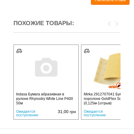
ПОХОЖИЕ ТОВАРЫ:
Indasa Бумага абразивная в
Mirka 2912707041 Бумага на
рулоне Rhynodry White Line P400
поролоне GoldFlex Soft P400
50м
(0,125м-1отрыв)
31,00
грн
110,
Ожидается
Ожидается
поступление
поступление