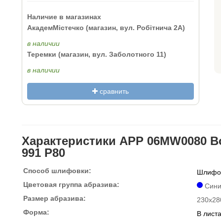
Наличие в магазинах
АкадемМістечко (магазин, вул. Робітнича 2А)
в наличии
Теремки (магазин, вул. Заболотного 11)
в наличии
сравнить
Характеристики APP 06MW0080 Во
991 P80
Способ шлифовки:
Шлифов
Цветовая группа абразива:
Син
Размер абразива:
230x28
Форма:
В лист