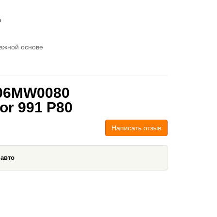
а
ажной основе
 06MW0080
or 991 P80
Написать отзыв
 авто