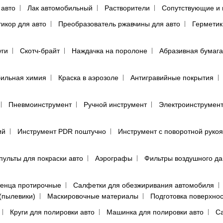
 авто
Лак автомобильный
Растворители
Сопутствующие и 
тикор для авто
Преобразователь ржавчины для авто
Герметик
уги
Скотч-брайт
Наждачка на поролоне
Абразивная бумага
ильная химия
Краска в аэрозоле
Антигравийные покрытия
Пневмоинструмент
Ручной инструмент
Электроинструмен
ий
Инструмент PDR поштучно
Инструмент с поворотной руко
пульты для покраски авто
Аэрографы
Фильтры воздушного д
енца протирочные
Салфетки для обезжиривания автомобиля
(пылевики)
Маскировочные материалы
Подготовка поверхно
Круги для полировки авто
Машинка для полировки авто
Са