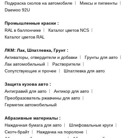
Публичная оферта
Подкраска сколов на автомобиле
Миксы и пигменты
пр-т Акад. Глушко, 29
Daewoo 92U
Политика конфиденциальности
066 554-97-70
Гарантии и возврат
Промышленные краски
:
RAL в баллончике
Каталог цветов NCS
Каталог цветов RAL
ЛКМ: Лак, Шпатлевка, Грунт
:
Активаторы, отвердители и добавки
Грунты для авто
Лак автомобильный
Растворители
Сопутствующие и прочее
Шпатлевка для авто
Защита кузова авто
:
Антигравий для авто
Антикор для авто
Преобразователь ржавчины для авто
Герметик автомобильный
Абразивные материалы
:
Наждачная бумага для авто
Шлифовальные круги
Скотч-брайт
Наждачка на поролоне