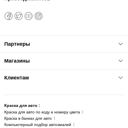
Партнеры
Автоновости
Магазины
Сервис колористам
www.agsat.com.ua/dvb-t2
Киев-Академгородок
Клиентам
ул. Рабочая, 2-а
095 343-80-83
О нас
Киев-Теремки
Контакты
ул. Заболотного, 11
Краска для авто
:
Доставка и оплата
093 611-39-23
Краска для авто по коду и номеру цвета
Сотрудничество
(ориентир: Интайм №40)
Краска в банках для авто
Наши публикации
Компьютерный подбор автоэмалей
Одесса