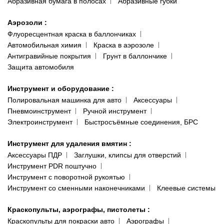
Абразивная бумага в полосах
Абразивные губки
Аэрозоли
:
Флуоресцентная краска в баллончиках
Автомобильная химия
Краска в аэрозоле
Антигравийные покрытия
Грунт в баллончике
Защита автомобиля
Инструмент и оборудование
:
Полировальная машинка для авто
Аксессуары
Пневмоинструмент
Ручной инструмент
Электроинструмент
Быстросъёмные соединения, БРС
Инструмент для удаления вмятин
:
Аксессуары ПДР
Заглушки, клипсы для отверстий
Инструмент PDR поштучно
Инструмент с поворотной рукоятью
Инструмент со сменными наконечниками
Клеевые системы
Краскопульты, аэрографы, пистолеты
:
Краскопульты для покраски авто
Аэрографы