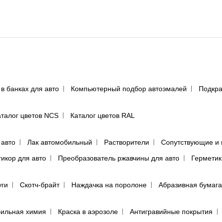
 в банках для авто
Компьютерный подбор автоэмалей
Подкра
аталог цветов NCS
Каталог цветов RAL
 авто
Лак автомобильный
Растворители
Сопутствующие и 
тикор для авто
Преобразователь ржавчины для авто
Герметик
уги
Скотч-брайт
Наждачка на поролоне
Абразивная бумага
ильная химия
Краска в аэрозоле
Антигравийные покрытия