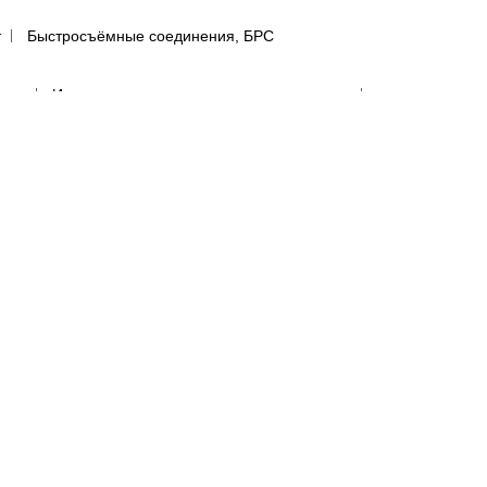
т
Быстросъёмные соединения, БРС
ятью
Инструмент со сменными наконечниками
авления
Регуляторы давления
сти
лфетки для полировки авто
предфильтры и пыльники
бумага в листах