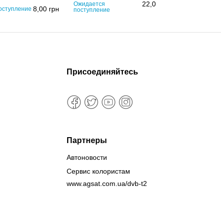
22,00
грн
Ожидается
8,00
грн
оступление
Ожидается 
поступление
Присоединяйтесь
Партнеры
Автоновости
Сервис колористам
www.agsat.com.ua/dvb-t2