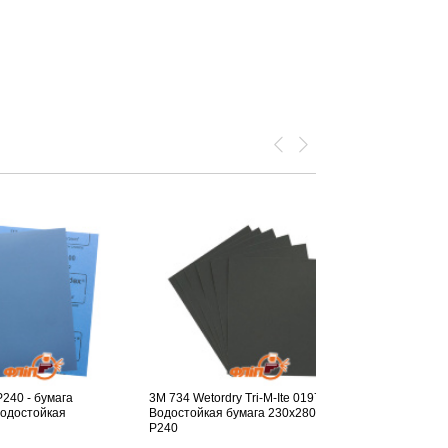
P240 - бумага
3M 734 Wetordry Tri-M-Ite 01979
Sia Водосто
водостойкая
Водостойкая бумага 230x280мм
(коричневые
P240