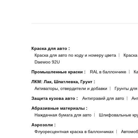
Краска для авто
:
Краска для авто по коду и номеру цвета
Краска
Daewoo 92U
Промышленные краски
:
RAL в баллончике
К
ЛКМ: Лак, Шпатлевка, Грунт
:
Активаторы, отвердители и добавки
Грунты для
Защита кузова авто
:
Антигравий для авто
Ан
Абразивные материалы
:
Наждачная бумага для авто
Шлифовальные кр
Аэрозоли
:
Флуоресцентная краска в баллончиках
Автомоб