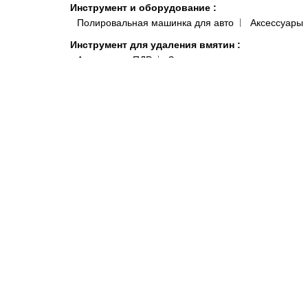
Инструмент и оборудование
:
Полировальная машинка для авто
Аксессуары
Инструмент для удаления вмятин
:
Аксессуары ПДР
Заглушки, клипсы для отверст
Клеевые системы
Краскопульты, аэрографы, пистолеты
:
Краско
Подготовка поверхности
:
Антисиликон и Обезжириватель для Авто
Полот
Антистатические и липкие салфетки для покраски 
Системы полировки
:
Паста для полировки авто
Средства индивидуальной защиты
:
Комбинезоны малярные и покрасочные
Моющи
Распродажа
:
Акционные товары
Краски, микс
Автокосметика
Шумоизоляция и виброизоляция автомобиля