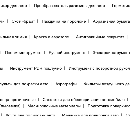
тикор для авто
Преобразователь ржавчины для авто
Герметик
уги
Скотч-брайт
Наждачка на поролоне
Абразивная бумага
ильная химия
Краска в аэрозоле
Антигравийные покрытия
Пневмоинструмент
Ручной инструмент
Электроинструмен
ий
Инструмент PDR поштучно
Инструмент с поворотной руко
пульты для покраски авто
Аэрографы
Фильтры воздушного д
енца протирочные
Салфетки для обезжиривания автомобиля
(пылевики)
Маскировочные материалы
Подготовка поверхно
Круги для полировки авто
Машинка для полировки авто
Са