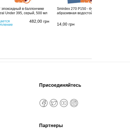
т эпоксидный в баллончике
Smirdex 270 P150 - бумага
ral Under 395, серый, 500 мл
абразивная водостойкая
482,00
грн
ается
14,00
грн
упление
Присоединяйтесь
Партнеры