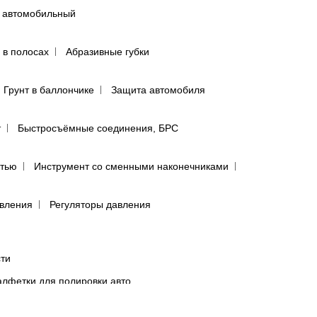
 автомобильный
 в полосах
Абразивные губки
Грунт в баллончике
Защита автомобиля
т
Быстросъёмные соединения, БРС
ятью
Инструмент со сменными наконечниками
авления
Регуляторы давления
сти
лфетки для полировки авто