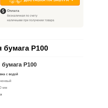
Оплата
безналичная по счету
наличными при получении товара
я бумага P100
 бумага P100
ка с водой
ченвый
0 мм
ах