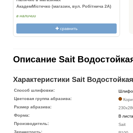
АкадемМістечко (магазин, вул. Робітнича 2А)
в наличии
сравнить
Описание Sait Водостойка
Характеристики Sait Водостойкая
Способ шлифовки:
Шлифов
Цветовая группа абразива:
Кори
Размер абразива:
230x28
Форма:
В лист
Производитель:
Sait
Зернистость:
P100