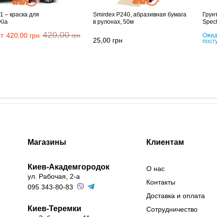
1 – краска для
Smirdex P240, абразивная бумага
Грун
Kia
в рулонах, 50м
Spect
420,00
т
420,00
грн
Ожид
грн
25,00
грн
пост
Магазины
Клиентам
Киев-Академгородок
О нас
ул. Рабочая, 2-а
Контакты
095 343-80-83
Доставка и оплата
Киев-Теремки
Сотрудничество