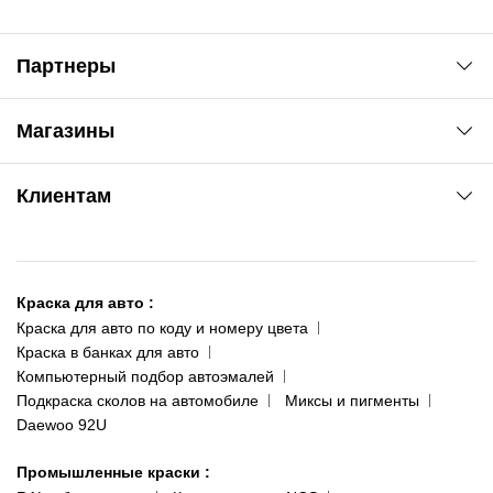
Партнеры
Автоновости
Магазины
Сервис колористам
www.agsat.com.ua/dvb-t2
Киев-Академгородок
Клиентам
ул. Рабочая, 2-а
095 343-80-83
О нас
Киев-Теремки
Контакты
ул. Заболотного, 11
Краска для авто
:
Доставка и оплата
093 611-39-23
Краска для авто по коду и номеру цвета
Сотрудничество
(ориентир: Интайм №40)
Краска в банках для авто
Наши публикации
Компьютерный подбор автоэмалей
Одесса
Публичная оферта
Подкраска сколов на автомобиле
Миксы и пигменты
пр-т Акад. Глушко, 29
Daewoo 92U
Политика конфиденциальности
066 554-97-70
Гарантии и возврат
Промышленные краски
: