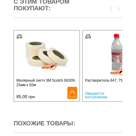
С ЭТИМ ТОВАРОМ
ПОКУПАЮТ:
Малярный скотч 3M Scotch 06309,
Растворитель 647, 750мл
25мм x 50м
98,
Ожидается
85,00
грн
поступление
ПОХОЖИЕ ТОВАРЫ: