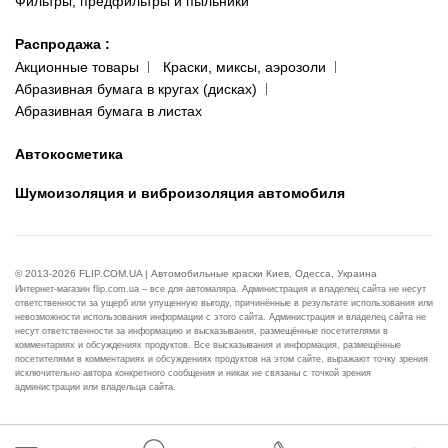
Фильтры, предфильтры и пыльники
Распродажа
:
Акционные товары
Краски, миксы, аэрозоли
Абразивная бумага в кругах (дисках)
Абразивная бумага в листах
Автокосметика
Шумоизоляция и виброизоляция автомобиля
© 2013-2026 FLIP.COM.UA | Автомобильные краски Киев, Одесса, Украина
Интернет-магазин flip.com.ua – все для автомаляра. Администрация и владелец сайта не несут
ответственности за ущерб или упущенную выгоду, причинённые в результате использования или
невозможности использования информации с этого сайта. Администрация и владелец сайта не
несут ответственности за информацию и высказывания, размещённые посетителями в
комментариях и обсуждениях продуктов. Все высказывания и информация, размещённые
посетителями в комментариях и обсуждениях продуктов на этом сайте, выражают точку зрения
исключительно автора конкретного сообщения и никак не связаны с точкой зрения
администрации или владельца сайта.