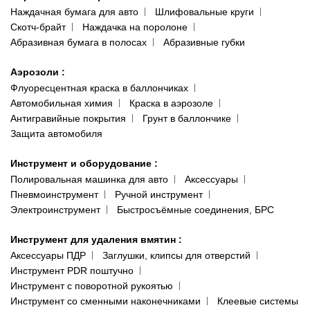
Наждачная бумага для авто
Шлифовальные круги
Скотч-брайт
Наждачка на поролоне
Абразивная бумага в полосах
Абразивные губки
Аэрозоли
:
Флуоресцентная краска в баллончиках
Автомобильная химия
Краска в аэрозоле
Антигравийные покрытия
Грунт в баллончике
Защита автомобиля
Инструмент и оборудование
:
Полировальная машинка для авто
Аксессуары
Пневмоинструмент
Ручной инструмент
Электроинструмент
Быстросъёмные соединения, БРС
Инструмент для удаления вмятин
:
Аксессуары ПДР
Заглушки, клипсы для отверстий
Инструмент PDR поштучно
Инструмент с поворотной рукоятью
Инструмент со сменными наконечниками
Клеевые системы