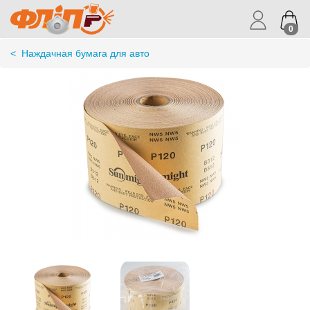
0
<
Наждачная бумага для авто