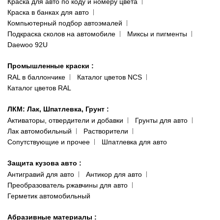
Краска для авто по коду и номеру цвета
Сотрудничество
(ориентир: Интайм №40)
Краска в банках для авто
Наши публикации
Компьютерный подбор автоэмалей
Одесса
Публичная оферта
Подкраска сколов на автомобиле
Миксы и пигменты
пр-т Акад. Глушко, 29
Daewoo 92U
Политика конфиденциальности
066 554-97-70
Гарантии и возврат
Промышленные краски
:
RAL в баллончике
Каталог цветов NCS
Каталог цветов RAL
ЛКМ: Лак, Шпатлевка, Грунт
:
Активаторы, отвердители и добавки
Грунты для авто
Лак автомобильный
Растворители
Сопутствующие и прочее
Шпатлевка для авто
Защита кузова авто
:
Антигравий для авто
Антикор для авто
Преобразователь ржавчины для авто
Герметик автомобильный
Абразивные материалы
: