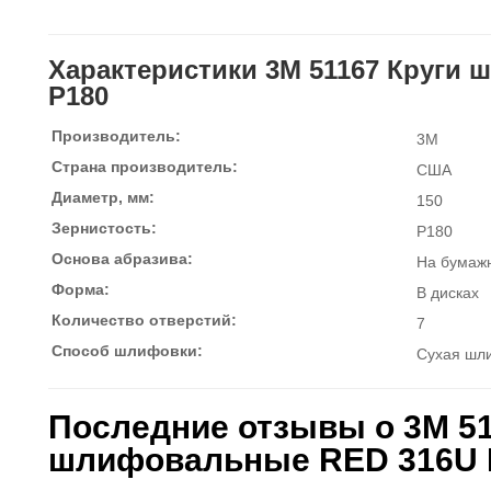
Характеристики 3M 51167 Круги
P180
Производитель:
3M
Страна производитель:
США
Диаметр, мм:
150
Зернистость:
P180
Основа абразива:
На бумаж
Форма:
В дисках
Количество отверстий:
7
Способ шлифовки:
Сухая шл
Последние отзывы о 3M 51
шлифовальные RED 316U 