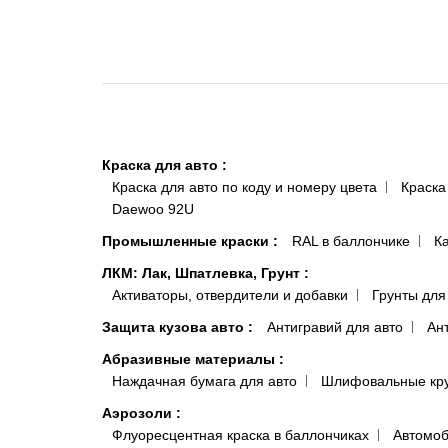
Краска для авто
:
Краска для авто по коду и номеру цвета
Краска
Daewoo 92U
Промышленные краски
:
RAL в баллончике
К
ЛКМ: Лак, Шпатлевка, Грунт
:
Активаторы, отвердители и добавки
Грунты для
Защита кузова авто
:
Антигравий для авто
Ан
Абразивные материалы
:
Наждачная бумага для авто
Шлифовальные кр
Аэрозоли
:
Флуоресцентная краска в баллончиках
Автомоб