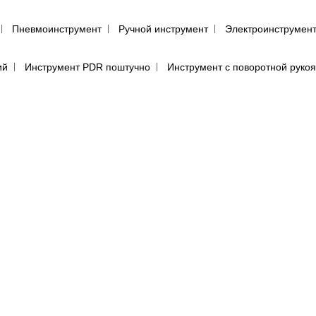
Пневмоинструмент
Ручной инструмент
Электроинструмен
ий
Инструмент PDR поштучно
Инструмент с поворотной руко
пульты для покраски авто
Аэрографы
Фильтры воздушного д
енца протирочные
Салфетки для обезжиривания автомобиля
(пылевики)
Маскировочные материалы
Подготовка поверхно
Круги для полировки авто
Машинка для полировки авто
Са
е средства
Перчатки
Респираторы, маски, очки
Фильтры, 
ы, аэрозоли
Абразивная бумага в кругах (дисках)
Абразивная 