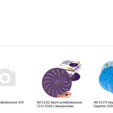
ифовальные 555
3M 51311 Круги шлифовальные
3M 51375 Кр
737U P180 с минералами
Sapphire 325