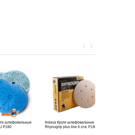
уги шлифовальные
Indasa Круги шлифовальные
Indasa Круг
U P180
Rhynogrip plus line 6 отв. P180
Rhynogrip Pl
отв. P180