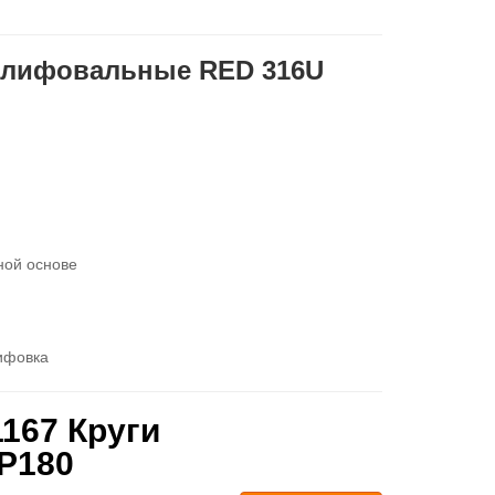
 шлифовальные RED 316U
ной основе
ифовка
167 Круги
P180