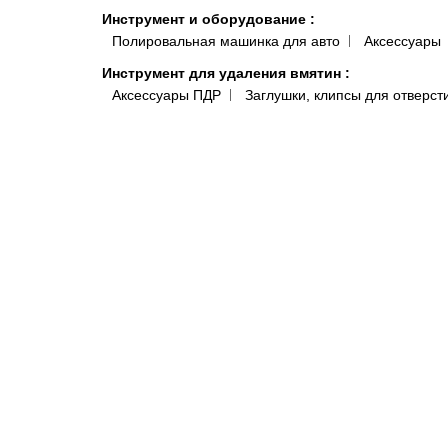
Инструмент и оборудование
:
Полировальная машинка для авто
Аксессуары
Инструмент для удаления вмятин
:
Аксессуары ПДР
Заглушки, клипсы для отверст
Клеевые системы
Краскопульты, аэрографы, пистолеты
:
Краско
Подготовка поверхности
:
Антисиликон и Обезжириватель для Авто
Полот
Антистатические и липкие салфетки для покраски 
Системы полировки
:
Паста для полировки авто
Средства индивидуальной защиты
:
Комбинезоны малярные и покрасочные
Моющи
Распродажа
:
Акционные товары
Краски, микс
Автокосметика
Шумоизоляция и виброизоляция автомобиля