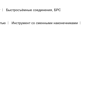
т
Быстросъёмные соединения, БРС
ятью
Инструмент со сменными наконечниками
авления
Регуляторы давления
сти
лфетки для полировки авто
предфильтры и пыльники
бумага в листах