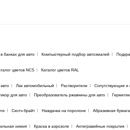
 в банках для авто
Компьютерный подбор автоэмалей
Подкра
аталог цветов NCS
Каталог цветов RAL
 авто
Лак автомобильный
Растворители
Сопутствующие и 
тикор для авто
Преобразователь ржавчины для авто
Герметик
уги
Скотч-брайт
Наждачка на поролоне
Абразивная бумага
ильная химия
Краска в аэрозоле
Антигравийные покрытия