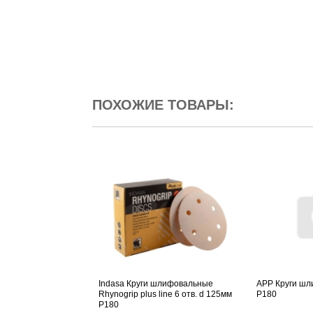
ПОХОЖИЕ ТОВАРЫ:
Indasa Круги шлифовальные
APP Круги шл
Rhynogrip plus line 6 отв. d 125мм
P180
P180