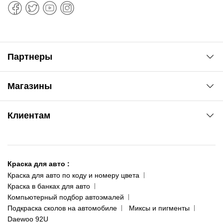
Партнеры
Автоновости
Магазины
Сервис колористам
www.agsat.com.ua/dvb-t2
Киев-Академгородок
Клиентам
ул. Рабочая, 2-а
095 343-80-83
О нас
Киев-Теремки
Контакты
ул. Заболотного, 11
Краска для авто
:
Доставка и оплата
093 611-39-23
Краска для авто по коду и номеру цвета
Сотрудничество
(ориентир: Интайм №40)
Краска в банках для авто
Наши публикации
Компьютерный подбор автоэмалей
Одесса
Публичная оферта
Подкраска сколов на автомобиле
Миксы и пигменты
пр-т Акад. Глушко, 29
Daewoo 92U
Политика конфиденциальности