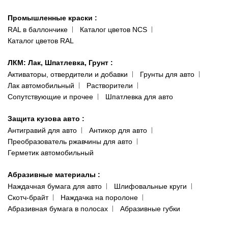
066 554-97-70
Гарантии и возврат
Промышленные краски
:
RAL в баллончике
Каталог цветов NCS
Каталог цветов RAL
ЛКМ: Лак, Шпатлевка, Грунт
:
Активаторы, отвердители и добавки
Грунты для авто
Лак автомобильный
Растворители
Сопутствующие и прочее
Шпатлевка для авто
Защита кузова авто
:
Антигравий для авто
Антикор для авто
Преобразователь ржавчины для авто
Герметик автомобильный
Абразивные материалы
:
Наждачная бумага для авто
Шлифовальные круги
Скотч-брайт
Наждачка на поролоне
Абразивная бумага в полосах
Абразивные губки