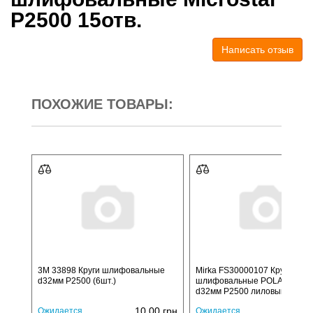
P2500 15отв.
Написать отзыв
ПОХОЖИЕ ТОВАРЫ:
3M 33898 Круги шлифовальные
Mirka FS30000107 Круги
d32мм Р2500 (6шт.)
шлифовальные POLARSTAR
d32мм P2500 лиловый
10,00
грн
12,
Ожидается
Ожидается