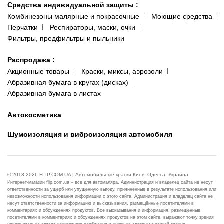
Средства индивидуальной защиты
:
Комбинезоны малярные и покрасочные
Моющие средства
Перчатки
Респираторы, маски, очки
Фильтры, предфильтры и пыльники
Распродажа
:
Акционные товары
Краски, миксы, аэрозоли
Абразивная бумага в кругах (дисках)
Абразивная бумага в листах
Автокосметика
Шумоизоляция и виброизоляция автомобиля
© 2013-2026 FLIP.COM.UA | Автомобильные краски Киев, Одесса, Украина
Интернет-магазин flip.com.ua – все для автомаляра. Администрация и владелец сайта не несут
ответственности за ущерб или упущенную выгоду, причинённые в результате использования или
невозможности использования информации с этого сайта. Администрация и владелец сайта не
несут ответственности за информацию и высказывания, размещённые посетителями в
комментариях и обсуждениях продуктов. Все высказывания и информация, размещённые
посетителями в комментариях и обсуждениях продуктов на этом сайте, выражают точку зрения