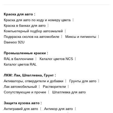
О нас
Киев-Теремки
Контакты
ул. Заболотного, 11
Краска для авто
:
Доставка и оплата
093 611-39-23
Краска для авто по коду и номеру цвета
Сотрудничество
(ориентир: Интайм №40)
Краска в банках для авто
Наши публикации
Компьютерный подбор автоэмалей
Одесса
Публичная оферта
Подкраска сколов на автомобиле
Миксы и пигменты
пр-т Акад. Глушко, 29
Daewoo 92U
Политика конфиденциальности
066 554-97-70
Гарантии и возврат
Промышленные краски
:
RAL в баллончике
Каталог цветов NCS
Каталог цветов RAL
ЛКМ: Лак, Шпатлевка, Грунт
:
Активаторы, отвердители и добавки
Грунты для авто
Лак автомобильный
Растворители
Сопутствующие и прочее
Шпатлевка для авто
Защита кузова авто
:
Антигравий для авто
Антикор для авто