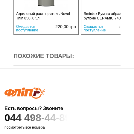
Акриловый растворитель Novol
Smirdex Бумага абразивная в
Thin 850, 0.5л
рулоне CERAMIC 740 P180 5
220,00
грн
от
30,
Ожидается
Ожидается
поступление
поступление
ПОХОЖИЕ ТОВАРЫ:
Есть вопросы? Звоните
044 498-44-89
посмотреть все номера