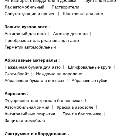
Активаторы, отвердители и добавки
Грунты для авто
Лак автомобильный
Растворители
Сопутствующие и прочее
Шпатлевка для авто
Защита кузова авто
:
Антигравий для авто
Антикор для авто
Преобразователь ржавчины для авто
Герметик автомобильный
Абразивные материалы
:
Наждачная бумага для авто
Шлифовальные круги
Скотч-брайт
Наждачка на поролоне
Абразивная бумага в полосах
Абразивные губки
Аэрозоли
:
Флуоресцентная краска в баллончиках
Автомобильная химия
Краска в аэрозоле
Антигравийные покрытия
Грунт в баллончике
Защита автомобиля
Инструмент и оборудование
: