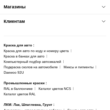
Автоновости
Магазины
Сервис колористам
www.agsat.com.ua/dvb-t2
Киев-Академгородок
Клиентам
ул. Рабочая, 2-а
095 343-80-83
О нас
Киев-Теремки
Контакты
ул. Заболотного, 11
Краска для авто
:
Доставка и оплата
093 611-39-23
Краска для авто по коду и номеру цвета
Сотрудничество
(ориентир: Интайм №40)
Краска в банках для авто
Наши публикации
Компьютерный подбор автоэмалей
Одесса
Публичная оферта
Подкраска сколов на автомобиле
Миксы и пигменты
пр-т Акад. Глушко, 29
Daewoo 92U
Политика конфиденциальности
066 554-97-70
Гарантии и возврат
Промышленные краски
:
RAL в баллончике
Каталог цветов NCS
Каталог цветов RAL
ЛКМ: Лак, Шпатлевка, Грунт
: