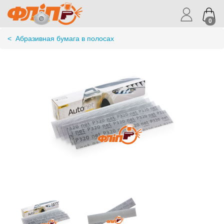
0
<
Абразивная бумага в полосах