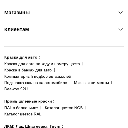
Автоновости
Магазины
Сервис колористам
www.agsat.com.ua/dvb-t2
Киев-Академгородок
Клиентам
ул. Рабочая, 2-а
095 343-80-83
О нас
Киев-Теремки
Контакты
ул. Заболотного, 11
Краска для авто
:
Доставка и оплата
093 611-39-23
Краска для авто по коду и номеру цвета
Сотрудничество
(ориентир: Интайм №40)
Краска в банках для авто
Наши публикации
Компьютерный подбор автоэмалей
Одесса
Публичная оферта
Подкраска сколов на автомобиле
Миксы и пигменты
пр-т Акад. Глушко, 29
Daewoo 92U
Политика конфиденциальности
066 554-97-70
Гарантии и возврат
Промышленные краски
:
RAL в баллончике
Каталог цветов NCS
Каталог цветов RAL
ЛКМ: Лак, Шпатлевка, Грунт
: