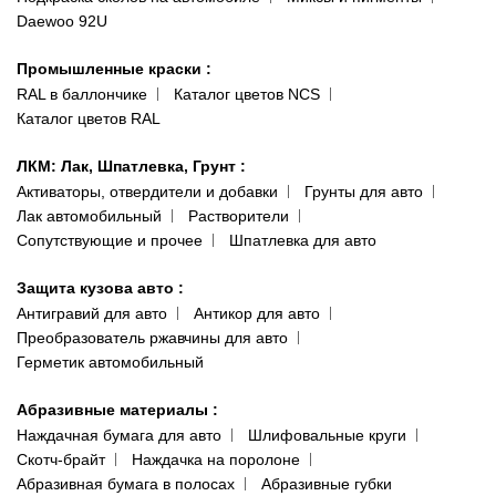
пр-т Акад. Глушко, 29
Daewoo 92U
Политика конфиденциальности
066 554-97-70
Гарантии и возврат
Промышленные краски
:
RAL в баллончике
Каталог цветов NCS
Каталог цветов RAL
ЛКМ: Лак, Шпатлевка, Грунт
:
Активаторы, отвердители и добавки
Грунты для авто
Лак автомобильный
Растворители
Сопутствующие и прочее
Шпатлевка для авто
Защита кузова авто
:
Антигравий для авто
Антикор для авто
Преобразователь ржавчины для авто
Герметик автомобильный
Абразивные материалы
:
Наждачная бумага для авто
Шлифовальные круги
Скотч-брайт
Наждачка на поролоне
Абразивная бумага в полосах
Абразивные губки