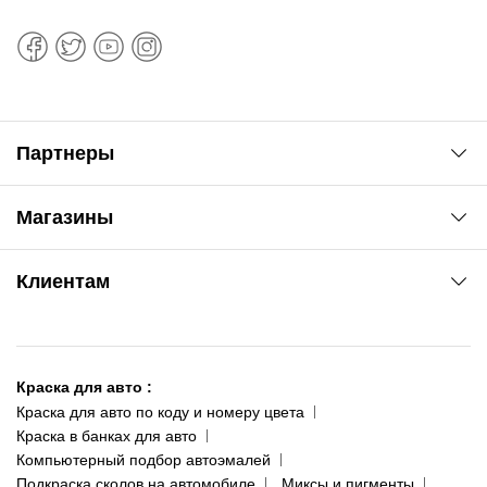
Партнеры
Автоновости
Магазины
Сервис колористам
www.agsat.com.ua/dvb-t2
Киев-Академгородок
Клиентам
ул. Рабочая, 2-а
095 343-80-83
О нас
Киев-Теремки
Контакты
ул. Заболотного, 11
Краска для авто
:
Доставка и оплата
093 611-39-23
Краска для авто по коду и номеру цвета
Сотрудничество
(ориентир: Интайм №40)
Краска в банках для авто
Наши публикации
Компьютерный подбор автоэмалей
Одесса
Публичная оферта
Подкраска сколов на автомобиле
Миксы и пигменты