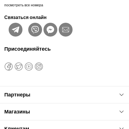
посмотреть все номера
Связаться онлайн
Присоединяйтесь
Партнеры
Автоновости
Магазины
Сервис колористам
www.agsat.com.ua/dvb-t2
Киев-Академгородок
Клиентам
ул. Рабочая, 2-а