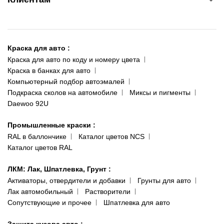
095 343-80-83
О нас
Киев-Теремки
Контакты
ул. Заболотного, 11
Краска для авто
:
Доставка и оплата
093 611-39-23
Краска для авто по коду и номеру цвета
Сотрудничество
(ориентир: Интайм №40)
Краска в банках для авто
Наши публикации
Компьютерный подбор автоэмалей
Одесса
Публичная оферта
Подкраска сколов на автомобиле
Миксы и пигменты
пр-т Акад. Глушко, 29
Daewoo 92U
Политика конфиденциальности
066 554-97-70
Гарантии и возврат
Промышленные краски
:
RAL в баллончике
Каталог цветов NCS
Каталог цветов RAL
ЛКМ: Лак, Шпатлевка, Грунт
:
Активаторы, отвердители и добавки
Грунты для авто
Лак автомобильный
Растворители
Сопутствующие и прочее
Шпатлевка для авто