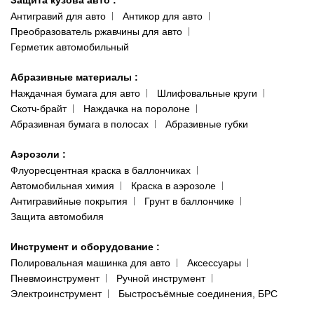
Защита кузова авто
:
Антигравий для авто
Антикор для авто
Преобразователь ржавчины для авто
Герметик автомобильный
Абразивные материалы
:
Наждачная бумага для авто
Шлифовальные круги
Скотч-брайт
Наждачка на поролоне
Абразивная бумага в полосах
Абразивные губки
Аэрозоли
:
Флуоресцентная краска в баллончиках
Автомобильная химия
Краска в аэрозоле
Антигравийные покрытия
Грунт в баллончике
Защита автомобиля
Инструмент и оборудование
:
Полировальная машинка для авто
Аксессуары
Пневмоинструмент
Ручной инструмент
Электроинструмент
Быстросъёмные соединения, БРС