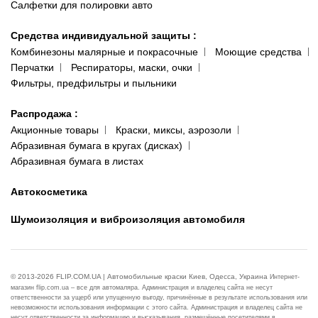
Салфетки для полировки авто
Средства индивидуальной защиты
:
Комбинезоны малярные и покрасочные
Моющие средства
Перчатки
Респираторы, маски, очки
Фильтры, предфильтры и пыльники
Распродажа
:
Акционные товары
Краски, миксы, аэрозоли
Абразивная бумага в кругах (дисках)
Абразивная бумага в листах
Автокосметика
Шумоизоляция и виброизоляция автомобиля
© 2013-2026 FLIP.COM.UA | Автомобильные краски Киев, Одесса, Украина
Интернет-
магазин flip.com.ua – все для автомаляра. Администрация и владелец сайта не несут
ответственности за ущерб или упущенную выгоду, причинённые в результате использования или
невозможности использования информации с этого сайта. Администрация и владелец сайта не
несут ответственности за информацию и высказывания, размещённые посетителями в