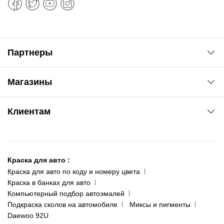
Партнеры
Автоновости
Магазины
Сервис колористам
www.agsat.com.ua/dvb-t2
Киев-Академгородок
Клиентам
ул. Рабочая, 2-а
095 343-80-83
О нас
Киев-Теремки
Контакты
ул. Заболотного, 11
Краска для авто
:
Доставка и оплата
093 611-39-23
Краска для авто по коду и номеру цвета
Сотрудничество
(ориентир: Интайм №40)
Краска в банках для авто
Наши публикации
Компьютерный подбор автоэмалей
Одесса
Публичная оферта
Подкраска сколов на автомобиле
Миксы и пигменты
пр-т Акад. Глушко, 29
Daewoo 92U
Политика конфиденциальности
066 554-97-70