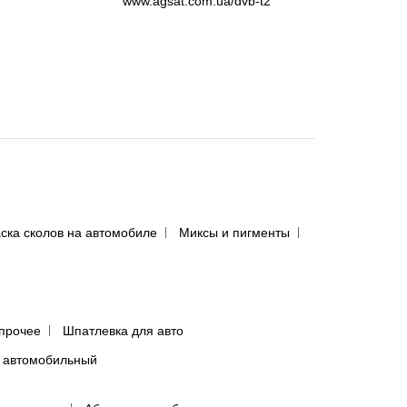
www.agsat.com.ua/dvb-t2
ска сколов на автомобиле
Миксы и пигменты
прочее
Шпатлевка для авто
 автомобильный