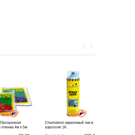
 Прозрачная
Chamaleon акриловый лак в
 пленка 4м х 5м
аэрозоле 1K