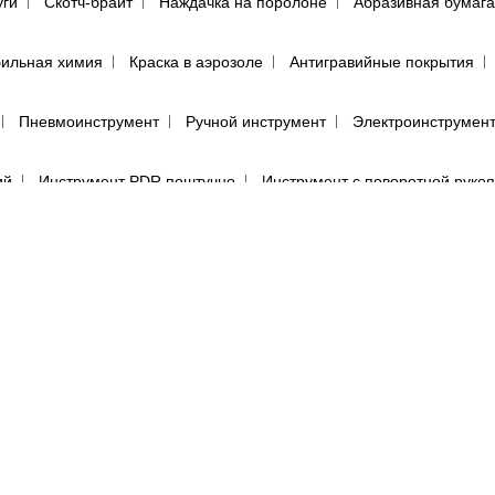
уги
Скотч-брайт
Наждачка на поролоне
Абразивная бумага
ильная химия
Краска в аэрозоле
Антигравийные покрытия
Пневмоинструмент
Ручной инструмент
Электроинструмен
ий
Инструмент PDR поштучно
Инструмент с поворотной руко
пульты для покраски авто
Аэрографы
Фильтры воздушного д
енца протирочные
Салфетки для обезжиривания автомобиля
(пылевики)
Маскировочные материалы
Подготовка поверхно
Круги для полировки авто
Машинка для полировки авто
Са
е средства
Перчатки
Респираторы, маски, очки
Фильтры, 
ы, аэрозоли
Абразивная бумага в кругах (дисках)
Абразивная 