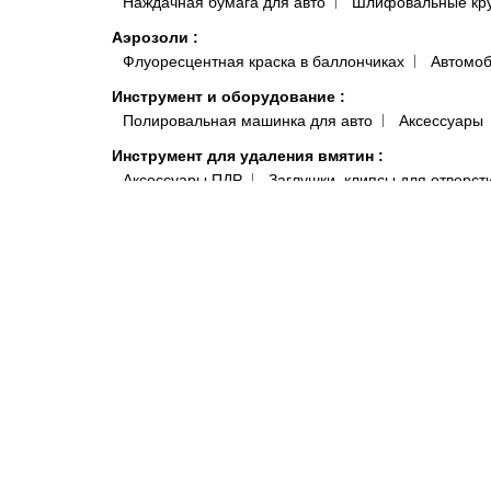
Наждачная бумага для авто
Шлифовальные кр
Аэрозоли
:
Флуоресцентная краска в баллончиках
Автомоб
Инструмент и оборудование
:
Полировальная машинка для авто
Аксессуары
Инструмент для удаления вмятин
:
Аксессуары ПДР
Заглушки, клипсы для отверст
Клеевые системы
Краскопульты, аэрографы, пистолеты
:
Краско
Подготовка поверхности
:
Антисиликон и Обезжириватель для Авто
Полот
Антистатические и липкие салфетки для покраски 
Системы полировки
:
Паста для полировки авто
Средства индивидуальной защиты
:
Комбинезоны малярные и покрасочные
Моющи
Распродажа
:
Акционные товары
Краски, микс
Автокосметика