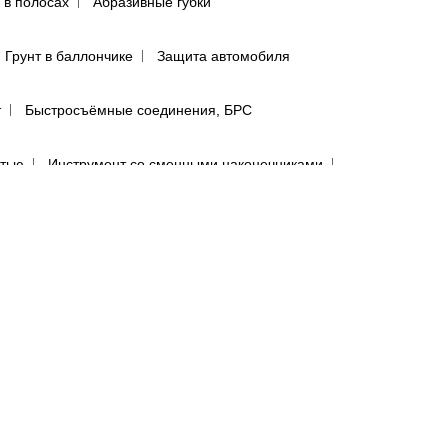
 в полосах
Абразивные губки
Грунт в баллончике
Защита автомобиля
т
Быстросъёмные соединения, БРС
ятью
Инструмент со сменными наконечниками
авления
Регуляторы давления
сти
лфетки для полировки авто
предфильтры и пыльники
бумага в листах