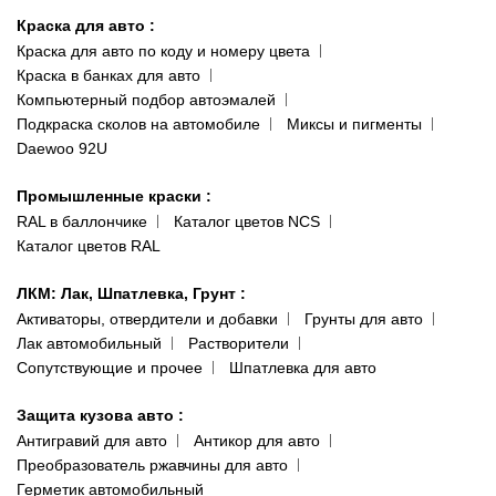
ул. Заболотного, 11
Краска для авто
:
Доставка и оплата
093 611-39-23
Краска для авто по коду и номеру цвета
Сотрудничество
(ориентир: Интайм №40)
Краска в банках для авто
Наши публикации
Компьютерный подбор автоэмалей
Одесса
Публичная оферта
Подкраска сколов на автомобиле
Миксы и пигменты
пр-т Акад. Глушко, 29
Daewoo 92U
Политика конфиденциальности
066 554-97-70
Гарантии и возврат
Промышленные краски
:
RAL в баллончике
Каталог цветов NCS
Каталог цветов RAL
ЛКМ: Лак, Шпатлевка, Грунт
:
Активаторы, отвердители и добавки
Грунты для авто
Лак автомобильный
Растворители
Сопутствующие и прочее
Шпатлевка для авто
Защита кузова авто
:
Антигравий для авто
Антикор для авто
Преобразователь ржавчины для авто
Герметик автомобильный