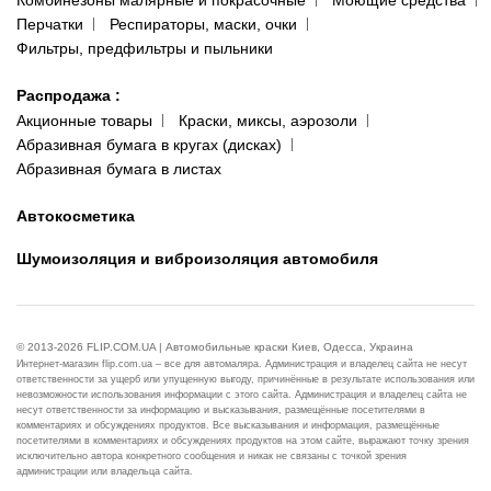
Комбинезоны малярные и покрасочные
Моющие средства
Перчатки
Респираторы, маски, очки
Фильтры, предфильтры и пыльники
Распродажа
:
Акционные товары
Краски, миксы, аэрозоли
Абразивная бумага в кругах (дисках)
Абразивная бумага в листах
Автокосметика
Шумоизоляция и виброизоляция автомобиля
© 2013-2026 FLIP.COM.UA | Автомобильные краски Киев, Одесса, Украина
Интернет-магазин flip.com.ua – все для автомаляра. Администрация и владелец сайта не несут
ответственности за ущерб или упущенную выгоду, причинённые в результате использования или
невозможности использования информации с этого сайта. Администрация и владелец сайта не
несут ответственности за информацию и высказывания, размещённые посетителями в
комментариях и обсуждениях продуктов. Все высказывания и информация, размещённые
посетителями в комментариях и обсуждениях продуктов на этом сайте, выражают точку зрения
исключительно автора конкретного сообщения и никак не связаны с точкой зрения
администрации или владельца сайта.