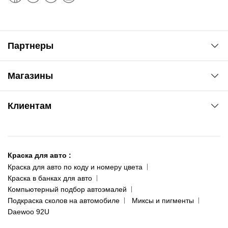
Партнеры
Автоновости
Магазины
Сервис колористам
www.agsat.com.ua/dvb-t2
Киев-Академгородок
Клиентам
ул. Рабочая, 2-а
095 343-80-83
О нас
Киев-Теремки
Контакты
ул. Заболотного, 11
Краска для авто
:
Доставка и оплата
093 611-39-23
Краска для авто по коду и номеру цвета
Сотрудничество
(ориентир: Интайм №40)
Краска в банках для авто
Наши публикации
Компьютерный подбор автоэмалей
Одесса
Публичная оферта
Подкраска сколов на автомобиле
Миксы и пигменты
пр-т Акад. Глушко, 29
Daewoo 92U
Политика конфиденциальности
066 554-97-70
Гарантии и возврат