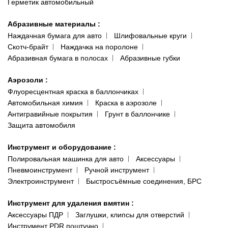
Герметик автомобильный
Абразивные материалы
:
Наждачная бумага для авто
Шлифовальные круги
Скотч-брайт
Наждачка на поролоне
Абразивная бумага в полосах
Абразивные губки
Аэрозоли
:
Флуоресцентная краска в баллончиках
Автомобильная химия
Краска в аэрозоле
Антигравийные покрытия
Грунт в баллончике
Защита автомобиля
Инструмент и оборудование
:
Полировальная машинка для авто
Аксессуары
Пневмоинструмент
Ручной инструмент
Электроинструмент
Быстросъёмные соединения, БРС
Инструмент для удаления вмятин
:
Аксессуары ПДР
Заглушки, клипсы для отверстий
Инструмент PDR поштучно