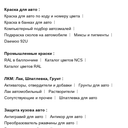
Киев-Теремки
Контакты
ул. Заболотного, 11
Краска для авто
:
Доставка и оплата
093 611-39-23
Краска для авто по коду и номеру цвета
Сотрудничество
(ориентир: Интайм №40)
Краска в банках для авто
Наши публикации
Компьютерный подбор автоэмалей
Одесса
Публичная оферта
Подкраска сколов на автомобиле
Миксы и пигменты
пр-т Акад. Глушко, 29
Daewoo 92U
Политика конфиденциальности
066 554-97-70
Гарантии и возврат
Промышленные краски
:
RAL в баллончике
Каталог цветов NCS
Каталог цветов RAL
ЛКМ: Лак, Шпатлевка, Грунт
:
Активаторы, отвердители и добавки
Грунты для авто
Лак автомобильный
Растворители
Сопутствующие и прочее
Шпатлевка для авто
Защита кузова авто
:
Антигравий для авто
Антикор для авто
Преобразователь ржавчины для авто