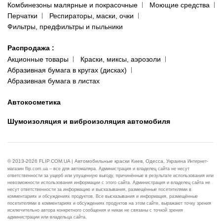
Комбинезоны малярные и покрасочные
Моющие средства
Перчатки
Респираторы, маски, очки
Фильтры, предфильтры и пыльники
Распродажа
:
Акционные товары
Краски, миксы, аэрозоли
Абразивная бумага в кругах (дисках)
Абразивная бумага в листах
Автокосметика
Шумоизоляция и виброизоляция автомобиля
© 2013-2026 FLIP.COM.UA | Автомобильные краски Киев, Одесса, Украина
Интернет-
магазин flip.com.ua – все для автомаляра. Администрация и владелец сайта не несут
ответственности за ущерб или упущенную выгоду, причинённые в результате использования или
невозможности использования информации с этого сайта. Администрация и владелец сайта не
несут ответственности за информацию и высказывания, размещённые посетителями в
комментариях и обсуждениях продуктов. Все высказывания и информация, размещённые
посетителями в комментариях и обсуждениях продуктов на этом сайте, выражают точку зрения
исключительно автора конкретного сообщения и никак не связаны с точкой зрения
администрации или владельца сайта.