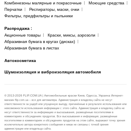
Комбинезоны малярные и покрасочные
Моющие средства
Перчатки
Респираторы, маски, очки
Фильтры, предфильтры и пыльники
Распродажа
:
Акционные товары
Краски, миксы, аэрозоли
Абразивная бумага в кругах (дисках)
Абразивная бумага в листах
Автокосметика
Шумоизоляция и виброизоляция автомобиля
© 2013-2026 FLIP.COM.UA | Автомобильные краски Киев, Одесса, Украина
Интернет-
магазин flip.com.ua – все для автомаляра. Администрация и владелец сайта не несут
ответственности за ущерб или упущенную выгоду, причинённые в результате использования или
невозможности использования информации с этого сайта. Администрация и владелец сайта не
несут ответственности за информацию и высказывания, размещённые посетителями в
комментариях и обсуждениях продуктов. Все высказывания и информация, размещённые
посетителями в комментариях и обсуждениях продуктов на этом сайте, выражают точку зрения
исключительно автора конкретного сообщения и никак не связаны с точкой зрения
администрации или владельца сайта.