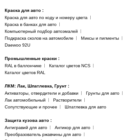
Киев-Теремки
Контакты
ул. Заболотного, 11
Краска для авто
:
Доставка и оплата
093 611-39-23
Краска для авто по коду и номеру цвета
Сотрудничество
(ориентир: Интайм №40)
Краска в банках для авто
Наши публикации
Компьютерный подбор автоэмалей
Одесса
Публичная оферта
Подкраска сколов на автомобиле
Миксы и пигменты
пр-т Акад. Глушко, 29
Daewoo 92U
Политика конфиденциальности
066 554-97-70
Гарантии и возврат
Промышленные краски
:
RAL в баллончике
Каталог цветов NCS
Каталог цветов RAL
ЛКМ: Лак, Шпатлевка, Грунт
:
Активаторы, отвердители и добавки
Грунты для авто
Лак автомобильный
Растворители
Сопутствующие и прочее
Шпатлевка для авто
Защита кузова авто
:
Антигравий для авто
Антикор для авто
Преобразователь ржавчины для авто