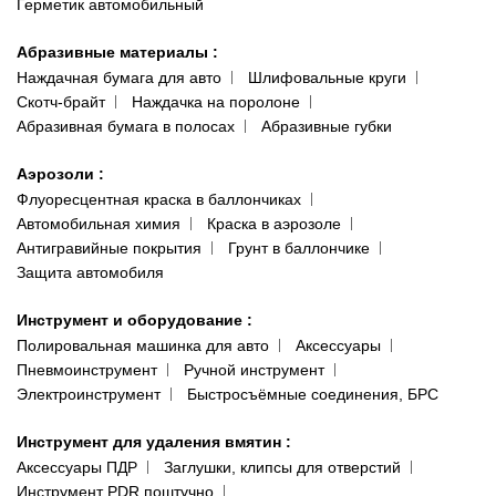
Герметик автомобильный
Абразивные материалы
:
Наждачная бумага для авто
Шлифовальные круги
Скотч-брайт
Наждачка на поролоне
Абразивная бумага в полосах
Абразивные губки
Аэрозоли
:
Флуоресцентная краска в баллончиках
Автомобильная химия
Краска в аэрозоле
Антигравийные покрытия
Грунт в баллончике
Защита автомобиля
Инструмент и оборудование
:
Полировальная машинка для авто
Аксессуары
Пневмоинструмент
Ручной инструмент
Электроинструмент
Быстросъёмные соединения, БРС
Инструмент для удаления вмятин
:
Аксессуары ПДР
Заглушки, клипсы для отверстий
Инструмент PDR поштучно