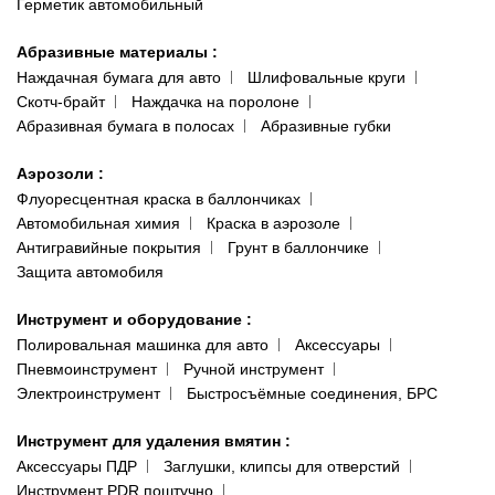
Герметик автомобильный
Абразивные материалы
:
Наждачная бумага для авто
Шлифовальные круги
Скотч-брайт
Наждачка на поролоне
Абразивная бумага в полосах
Абразивные губки
Аэрозоли
:
Флуоресцентная краска в баллончиках
Автомобильная химия
Краска в аэрозоле
Антигравийные покрытия
Грунт в баллончике
Защита автомобиля
Инструмент и оборудование
:
Полировальная машинка для авто
Аксессуары
Пневмоинструмент
Ручной инструмент
Электроинструмент
Быстросъёмные соединения, БРС
Инструмент для удаления вмятин
:
Аксессуары ПДР
Заглушки, клипсы для отверстий
Инструмент PDR поштучно