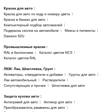
Киев-Теремки
Контакты
ул. Заболотного, 11
Краска для авто
:
Доставка и оплата
093 611-39-23
Краска для авто по коду и номеру цвета
Сотрудничество
(ориентир: Интайм №40)
Краска в банках для авто
Наши публикации
Компьютерный подбор автоэмалей
Одесса
Публичная оферта
Подкраска сколов на автомобиле
Миксы и пигменты
пр-т Акад. Глушко, 29
Daewoo 92U
Политика конфиденциальности
066 554-97-70
Гарантии и возврат
Промышленные краски
:
RAL в баллончике
Каталог цветов NCS
Каталог цветов RAL
ЛКМ: Лак, Шпатлевка, Грунт
:
Активаторы, отвердители и добавки
Грунты для авто
Лак автомобильный
Растворители
Сопутствующие и прочее
Шпатлевка для авто
Защита кузова авто
:
Антигравий для авто
Антикор для авто
Преобразователь ржавчины для авто