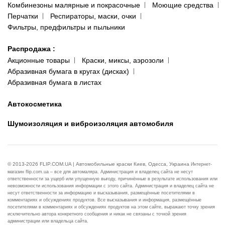
Комбинезоны малярные и покрасочные
Моющие средства
Перчатки
Респираторы, маски, очки
Фильтры, предфильтры и пыльники
Распродажа
:
Акционные товары
Краски, миксы, аэрозоли
Абразивная бумага в кругах (дисках)
Абразивная бумага в листах
Автокосметика
Шумоизоляция и виброизоляция автомобиля
© 2013-2026 FLIP.COM.UA | Автомобильные краски Киев, Одесса, Украина
Интернет-
магазин flip.com.ua – все для автомаляра. Администрация и владелец сайта не несут
ответственности за ущерб или упущенную выгоду, причинённые в результате использования или
невозможности использования информации с этого сайта. Администрация и владелец сайта не
несут ответственности за информацию и высказывания, размещённые посетителями в
комментариях и обсуждениях продуктов. Все высказывания и информация, размещённые
посетителями в комментариях и обсуждениях продуктов на этом сайте, выражают точку зрения
исключительно автора конкретного сообщения и никак не связаны с точкой зрения
администрации или владельца сайта.