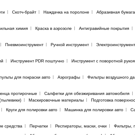
уги
Скотч-брайт
Наждачка на поролоне
Абразивная бумага
ильная химия
Краска в аэрозоле
Антигравийные покрытия
Пневмоинструмент
Ручной инструмент
Электроинструмен
ий
Инструмент PDR поштучно
Инструмент с поворотной руко
пульты для покраски авто
Аэрографы
Фильтры воздушного д
енца протирочные
Салфетки для обезжиривания автомобиля
(пылевики)
Маскировочные материалы
Подготовка поверхно
Круги для полировки авто
Машинка для полировки авто
Са
е средства
Перчатки
Респираторы, маски, очки
Фильтры, 