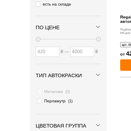
есть на складе
Regal
авто
ПО ЦЕНЕ
Подбор 
HN для 
арт. 4
₴ —
₴
4
от
ТИП АВТОКРАСКИ
Металлик
(0)
Перламутр
(1)
ЦВЕТОВАЯ ГРУППА