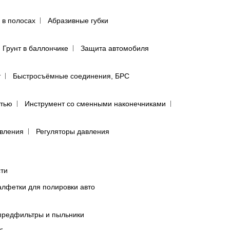
 в полосах
Абразивные губки
Грунт в баллончике
Защита автомобиля
т
Быстросъёмные соединения, БРС
ятью
Инструмент со сменными наконечниками
авления
Регуляторы давления
сти
лфетки для полировки авто
предфильтры и пыльники