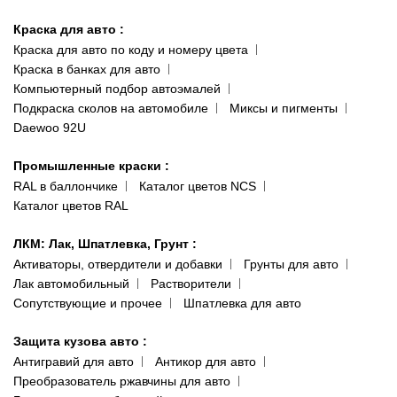
Киев-Теремки
Контакты
ул. Заболотного, 11
Краска для авто
:
Доставка и оплата
093 611-39-23
Краска для авто по коду и номеру цвета
Сотрудничество
(ориентир: Интайм №40)
Краска в банках для авто
Наши публикации
Компьютерный подбор автоэмалей
Одесса
Публичная оферта
Подкраска сколов на автомобиле
Миксы и пигменты
пр-т Акад. Глушко, 29
Daewoo 92U
Политика конфиденциальности
066 554-97-70
Гарантии и возврат
Промышленные краски
:
RAL в баллончике
Каталог цветов NCS
Каталог цветов RAL
ЛКМ: Лак, Шпатлевка, Грунт
:
Активаторы, отвердители и добавки
Грунты для авто
Лак автомобильный
Растворители
Сопутствующие и прочее
Шпатлевка для авто
Защита кузова авто
:
Антигравий для авто
Антикор для авто
Преобразователь ржавчины для авто