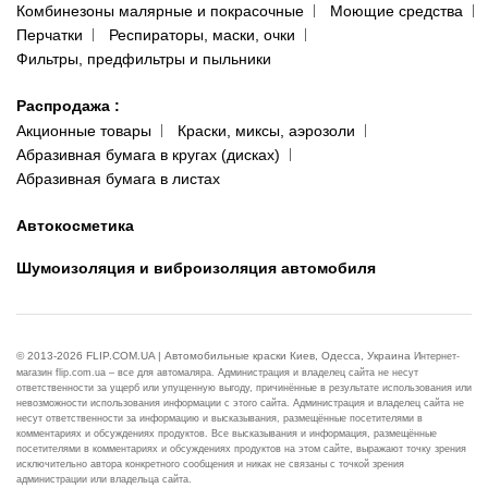
Комбинезоны малярные и покрасочные
Моющие средства
Перчатки
Респираторы, маски, очки
Фильтры, предфильтры и пыльники
Распродажа
:
Акционные товары
Краски, миксы, аэрозоли
Абразивная бумага в кругах (дисках)
Абразивная бумага в листах
Автокосметика
Шумоизоляция и виброизоляция автомобиля
© 2013-2026 FLIP.COM.UA | Автомобильные краски Киев, Одесса, Украина
Интернет-
магазин flip.com.ua – все для автомаляра. Администрация и владелец сайта не несут
ответственности за ущерб или упущенную выгоду, причинённые в результате использования или
невозможности использования информации с этого сайта. Администрация и владелец сайта не
несут ответственности за информацию и высказывания, размещённые посетителями в
комментариях и обсуждениях продуктов. Все высказывания и информация, размещённые
посетителями в комментариях и обсуждениях продуктов на этом сайте, выражают точку зрения
исключительно автора конкретного сообщения и никак не связаны с точкой зрения
администрации или владельца сайта.