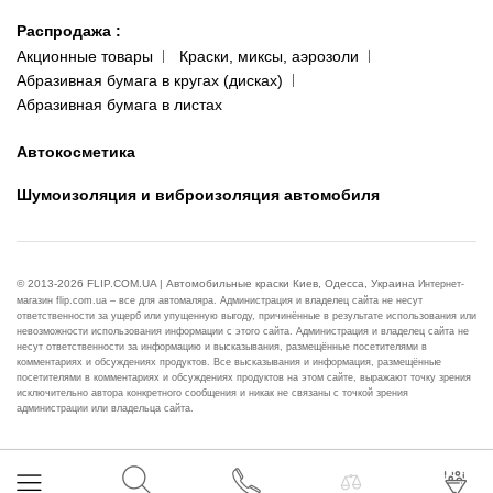
Распродажа
:
Акционные товары
Краски, миксы, аэрозоли
Абразивная бумага в кругах (дисках)
Абразивная бумага в листах
Автокосметика
Шумоизоляция и виброизоляция автомобиля
© 2013-2026 FLIP.COM.UA | Автомобильные краски Киев, Одесса, Украина
Интернет-
магазин flip.com.ua – все для автомаляра. Администрация и владелец сайта не несут
ответственности за ущерб или упущенную выгоду, причинённые в результате использования или
невозможности использования информации с этого сайта. Администрация и владелец сайта не
несут ответственности за информацию и высказывания, размещённые посетителями в
комментариях и обсуждениях продуктов. Все высказывания и информация, размещённые
посетителями в комментариях и обсуждениях продуктов на этом сайте, выражают точку зрения
исключительно автора конкретного сообщения и никак не связаны с точкой зрения
администрации или владельца сайта.