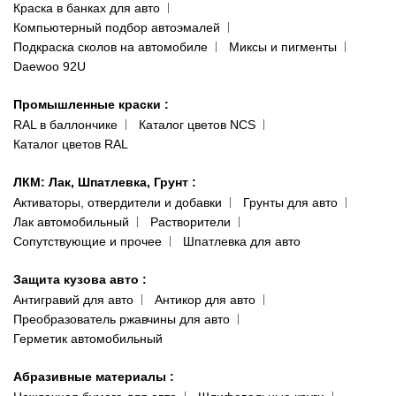
Краска в банках для авто
Наши публикации
Компьютерный подбор автоэмалей
Одесса
Публичная оферта
Подкраска сколов на автомобиле
Миксы и пигменты
пр-т Акад. Глушко, 29
Daewoo 92U
Политика конфиденциальности
066 554-97-70
Гарантии и возврат
Промышленные краски
:
RAL в баллончике
Каталог цветов NCS
Каталог цветов RAL
ЛКМ: Лак, Шпатлевка, Грунт
:
Активаторы, отвердители и добавки
Грунты для авто
Лак автомобильный
Растворители
Сопутствующие и прочее
Шпатлевка для авто
Защита кузова авто
:
Антигравий для авто
Антикор для авто
Преобразователь ржавчины для авто
Герметик автомобильный
Абразивные материалы
: