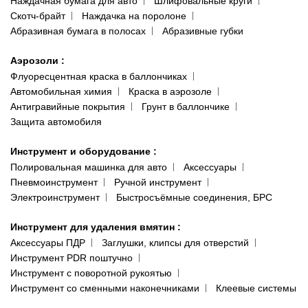
Наждачная бумага для авто
Шлифовальные круги
Скотч-брайт
Наждачка на поролоне
Абразивная бумага в полосах
Абразивные губки
Аэрозоли
:
Флуоресцентная краска в баллончиках
Автомобильная химия
Краска в аэрозоле
Антигравийные покрытия
Грунт в баллончике
Защита автомобиля
Инструмент и оборудование
:
Полировальная машинка для авто
Аксессуары
Пневмоинструмент
Ручной инструмент
Электроинструмент
Быстросъёмные соединения, БРС
Инструмент для удаления вмятин
:
Аксессуары ПДР
Заглушки, клипсы для отверстий
Инструмент PDR поштучно
Инструмент с поворотной рукоятью
Инструмент со сменными наконечниками
Клеевые системы