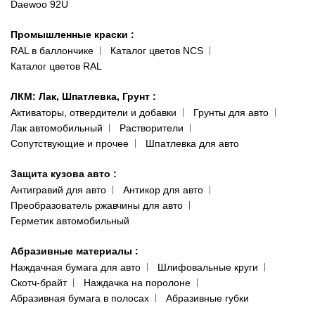
Daewoo 92U
Политика конфиденциальности
066 554-97-70
Гарантии и возврат
Промышленные краски
:
RAL в баллончике
Каталог цветов NCS
Каталог цветов RAL
ЛКМ: Лак, Шпатлевка, Грунт
:
Активаторы, отвердители и добавки
Грунты для авто
Лак автомобильный
Растворители
Сопутствующие и прочее
Шпатлевка для авто
Защита кузова авто
:
Антигравий для авто
Антикор для авто
Преобразователь ржавчины для авто
Герметик автомобильный
Абразивные материалы
:
Наждачная бумага для авто
Шлифовальные круги
Скотч-брайт
Наждачка на поролоне
Абразивная бумага в полосах
Абразивные губки