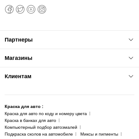
Партнеры
Автоновости
Магазины
Сервис колористам
www.agsat.com.ua/dvb-t2
Киев-Академгородок
Клиентам
ул. Рабочая, 2-а
095 343-80-83
О нас
Киев-Теремки
Контакты
ул. Заболотного, 11
Краска для авто
:
Доставка и оплата
093 611-39-23
Краска для авто по коду и номеру цвета
Сотрудничество
(ориентир: Интайм №40)
Краска в банках для авто
Наши публикации
Компьютерный подбор автоэмалей
Одесса
Публичная оферта
Подкраска сколов на автомобиле
Миксы и пигменты
пр-т Акад. Глушко, 29