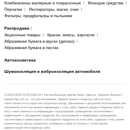
Комбинезоны малярные и покрасочные
Моющие средства
Перчатки
Респираторы, маски, очки
Фильтры, предфильтры и пыльники
Распродажа
:
Акционные товары
Краски, миксы, аэрозоли
Абразивная бумага в кругах (дисках)
Абразивная бумага в листах
Автокосметика
Шумоизоляция и виброизоляция автомобиля
© 2013-2026 FLIP.COM.UA | Автомобильные краски Киев, Одесса, Украина
Интернет-
магазин flip.com.ua – все для автомаляра. Администрация и владелец сайта не несут
ответственности за ущерб или упущенную выгоду, причинённые в результате использования или
невозможности использования информации с этого сайта. Администрация и владелец сайта не
несут ответственности за информацию и высказывания, размещённые посетителями в
комментариях и обсуждениях продуктов. Все высказывания и информация, размещённые
посетителями в комментариях и обсуждениях продуктов на этом сайте, выражают точку зрения
исключительно автора конкретного сообщения и никак не связаны с точкой зрения
администрации или владельца сайта.