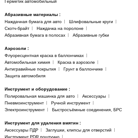
Герметик автомобильный
Абразивные материалы
:
Наждачная бумага для авто
Шлифовальные круги
Скотч-брайт
Наждачка на поролоне
Абразивная бумага в полосах
Абразивные губки
Аэрозоли
:
Флуоресцентная краска в баллончиках
Автомобильная химия
Краска в аэрозоле
Антигравийные покрытия
Грунт в баллончике
Защита автомобиля
Инструмент и оборудование
:
Полировальная машинка для авто
Аксессуары
Пневмоинструмент
Ручной инструмент
Электроинструмент
Быстросъёмные соединения, БРС
Инструмент для удаления вмятин
:
Аксессуары ПДР
Заглушки, клипсы для отверстий
Инструмент PDR поштучно