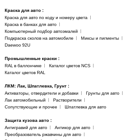
Киев-Теремки
Контакты
ул. Заболотного, 11
Краска для авто
:
Доставка и оплата
093 611-39-23
Краска для авто по коду и номеру цвета
Сотрудничество
(ориентир: Интайм №40)
Краска в банках для авто
Наши публикации
Компьютерный подбор автоэмалей
Одесса
Публичная оферта
Подкраска сколов на автомобиле
Миксы и пигменты
пр-т Акад. Глушко, 29
Daewoo 92U
Политика конфиденциальности
066 554-97-70
Гарантии и возврат
Промышленные краски
:
RAL в баллончике
Каталог цветов NCS
Каталог цветов RAL
ЛКМ: Лак, Шпатлевка, Грунт
:
Активаторы, отвердители и добавки
Грунты для авто
Лак автомобильный
Растворители
Сопутствующие и прочее
Шпатлевка для авто
Защита кузова авто
:
Антигравий для авто
Антикор для авто
Преобразователь ржавчины для авто