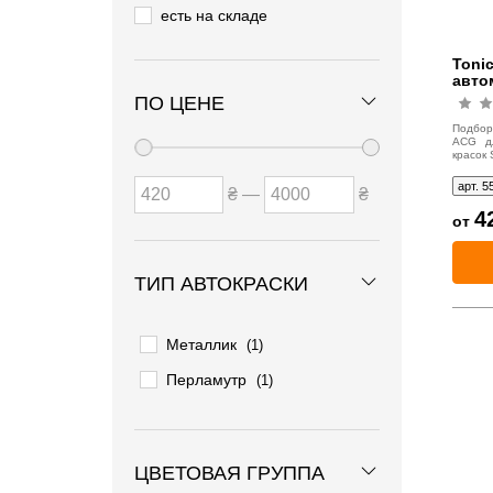
есть на складе
Tonic
авто
ПО ЦЕНЕ
Подбор 
ACG дл
красок 
арт. 5
₴ —
₴
4
от
ТИП АВТОКРАСКИ
Металлик
(1)
Перламутр
(1)
ЦВЕТОВАЯ ГРУППА