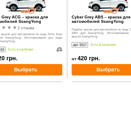
 Grey ACG – краска для
Cyber Grey ABS – краска для
мобилей SsangYong
автомобилей SsangYong
2 отзыва
Подбор краски для автомобиля по коду C
ABS для SsangYong. Изготавливаем 
краски для автомобиля по коду Tonic Grey
красок SsangYong.
я SsangYong. Изготавливаем все коды
SsangYong.
Есть в наличии
арт. 5517
Есть в наличии
516
20
грн.
420
грн.
от
Выбрать
Выбрать