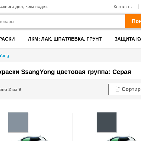
жного дня, крім неділі.
Контакты
По
РАСКИ
ЛКМ: ЛАК, ШПАТЛЕВКА, ГРУНТ
ЗАЩИТА К
Yong
краски SsangYong цветовая группа: Серая
Сортир
ено
2
из
9