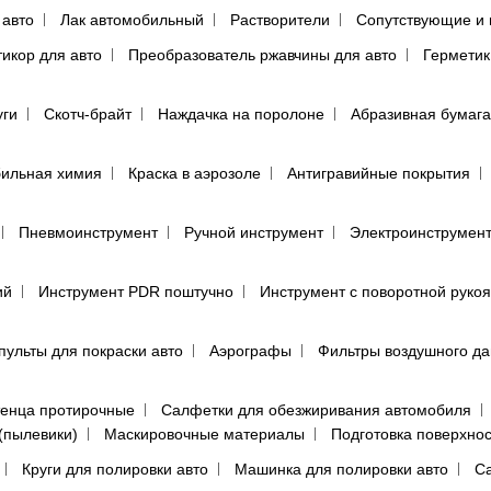
 авто
Лак автомобильный
Растворители
Сопутствующие и 
тикор для авто
Преобразователь ржавчины для авто
Герметик
уги
Скотч-брайт
Наждачка на поролоне
Абразивная бумага
ильная химия
Краска в аэрозоле
Антигравийные покрытия
Пневмоинструмент
Ручной инструмент
Электроинструмен
ий
Инструмент PDR поштучно
Инструмент с поворотной руко
пульты для покраски авто
Аэрографы
Фильтры воздушного д
енца протирочные
Салфетки для обезжиривания автомобиля
(пылевики)
Маскировочные материалы
Подготовка поверхно
Круги для полировки авто
Машинка для полировки авто
Са