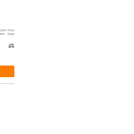
yber Grey
все коды