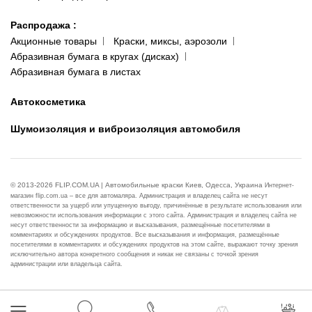
Распродажа
:
Акционные товары
Краски, миксы, аэрозоли
Абразивная бумага в кругах (дисках)
Абразивная бумага в листах
Автокосметика
Шумоизоляция и виброизоляция автомобиля
© 2013-2026 FLIP.COM.UA | Автомобильные краски Киев, Одесса, Украина
Интернет-
магазин flip.com.ua – все для автомаляра. Администрация и владелец сайта не несут
ответственности за ущерб или упущенную выгоду, причинённые в результате использования или
невозможности использования информации с этого сайта. Администрация и владелец сайта не
несут ответственности за информацию и высказывания, размещённые посетителями в
комментариях и обсуждениях продуктов. Все высказывания и информация, размещённые
посетителями в комментариях и обсуждениях продуктов на этом сайте, выражают точку зрения
исключительно автора конкретного сообщения и никак не связаны с точкой зрения
администрации или владельца сайта.