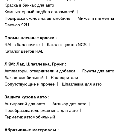
Сотрудничество
(ориентир: Интайм №40)
Краска в банках для авто
Наши публикации
Компьютерный подбор автоэмалей
Одесса
Публичная оферта
Подкраска сколов на автомобиле
Миксы и пигменты
пр-т Акад. Глушко, 29
Daewoo 92U
Политика конфиденциальности
066 554-97-70
Гарантии и возврат
Промышленные краски
:
RAL в баллончике
Каталог цветов NCS
Каталог цветов RAL
ЛКМ: Лак, Шпатлевка, Грунт
:
Активаторы, отвердители и добавки
Грунты для авто
Лак автомобильный
Растворители
Сопутствующие и прочее
Шпатлевка для авто
Защита кузова авто
:
Антигравий для авто
Антикор для авто
Преобразователь ржавчины для авто
Герметик автомобильный
Абразивные материалы
: