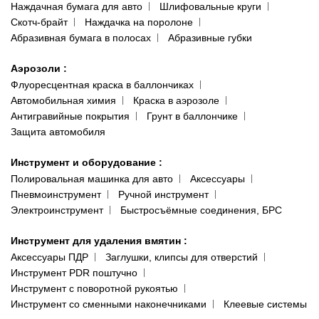
Наждачная бумага для авто
Шлифовальные круги
Скотч-брайт
Наждачка на поролоне
Абразивная бумага в полосах
Абразивные губки
Аэрозоли
:
Флуоресцентная краска в баллончиках
Автомобильная химия
Краска в аэрозоле
Антигравийные покрытия
Грунт в баллончике
Защита автомобиля
Инструмент и оборудование
:
Полировальная машинка для авто
Аксессуары
Пневмоинструмент
Ручной инструмент
Электроинструмент
Быстросъёмные соединения, БРС
Инструмент для удаления вмятин
:
Аксессуары ПДР
Заглушки, клипсы для отверстий
Инструмент PDR поштучно
Инструмент с поворотной рукоятью
Инструмент со сменными наконечниками
Клеевые системы