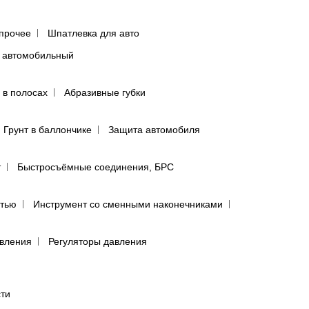
прочее
Шпатлевка для авто
 автомобильный
 в полосах
Абразивные губки
Грунт в баллончике
Защита автомобиля
т
Быстросъёмные соединения, БРС
ятью
Инструмент со сменными наконечниками
авления
Регуляторы давления
сти