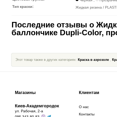
Черная
,
Прозрачн
Тип краски:
Жидкая резина / PLAST
Последние отзывы о Жидк
баллончике Dupli-Color, п
Этот товар также в других категориях:
Краска в аэрозоле
,
Кр
Магазины
Клиентам
Киев-Академгородок
О нас
ул. Рабочая, 2-а
Контакты
095 343-80-83