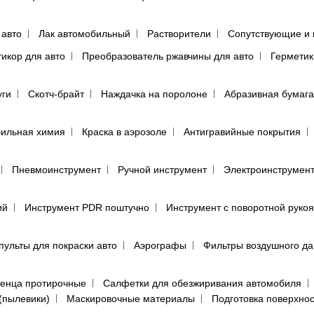
 авто
Лак автомобильный
Растворители
Сопутствующие и 
тикор для авто
Преобразователь ржавчины для авто
Герметик
уги
Скотч-брайт
Наждачка на поролоне
Абразивная бумага
ильная химия
Краска в аэрозоле
Антигравийные покрытия
Пневмоинструмент
Ручной инструмент
Электроинструмен
ий
Инструмент PDR поштучно
Инструмент с поворотной руко
пульты для покраски авто
Аэрографы
Фильтры воздушного д
енца протирочные
Салфетки для обезжиривания автомобиля
(пылевики)
Маскировочные материалы
Подготовка поверхно