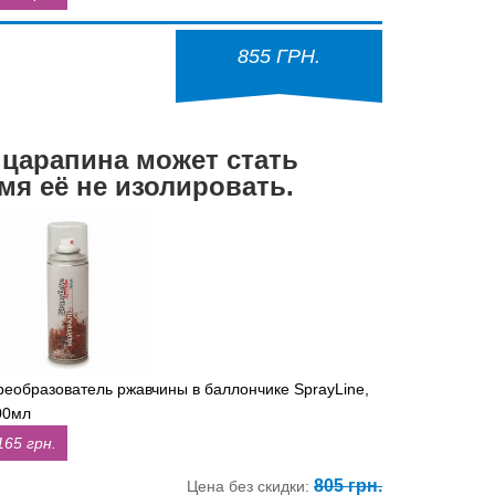
855 ГРН.
 царапина может стать
мя её не изолировать.
реобразователь ржавчины в баллончике SprayLine,
00мл
165 грн.
805 грн.
Цена без скидки: