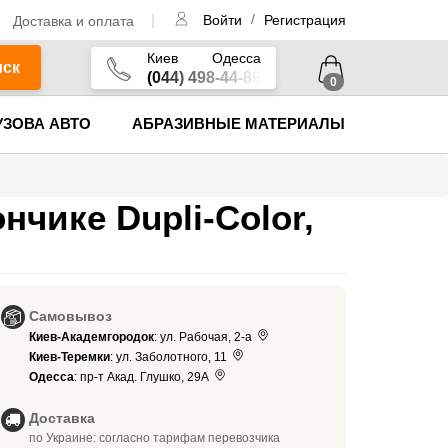
/
Доставка и оплата
Войти
Регистрация
Киев
Одесса
иск
(044) 498-44-89
0
УЗОВА АВТО
АБРАЗИВНЫЕ МАТЕРИАЛЫ
нчике Dupli-Color,
Самовывоз
Киев-Академгородок
: ул. Рабочая, 2-а
Киев-Теремки
: ул. Заболотного, 11
Одесса
: пр-т Акад. Глушко, 29А
Доставка
по Украине: согласно тарифам перевозчика