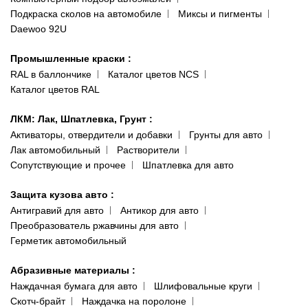
Одесса
Публичная оферта
Подкраска сколов на автомобиле
Миксы и пигменты
пр-т Акад. Глушко, 29
Daewoo 92U
Политика конфиденциальности
066 554-97-70
Гарантии и возврат
Промышленные краски
:
RAL в баллончике
Каталог цветов NCS
Каталог цветов RAL
ЛКМ: Лак, Шпатлевка, Грунт
:
Активаторы, отвердители и добавки
Грунты для авто
Лак автомобильный
Растворители
Сопутствующие и прочее
Шпатлевка для авто
Защита кузова авто
:
Антигравий для авто
Антикор для авто
Преобразователь ржавчины для авто
Герметик автомобильный
Абразивные материалы
:
Наждачная бумага для авто
Шлифовальные круги
Скотч-брайт
Наждачка на поролоне