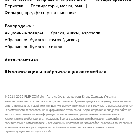
Перчатки
Респираторы, маски, очки
Фильтры, предфильтры и пыльники
Распродажа
:
Акционные товары
Краски, миксы, аэрозоли
Абразивная бумага в кругах (дисках)
Абразивная бумага в листах
Автокосметика
Шумоизоляция и виброизоляция автомобиля
© 2013-2026 FLIP.COM.UA | Автомобильные краски Киев, Одесса, Украина
Интернет-магазин flip.com.ua – все для автомаляра. Администрация и владелец сайта не несут
ответственности за ущерб или упущенную выгоду, причинённые в результате использования или
невозможности использования информации с этого сайта. Администрация и владелец сайта не
несут ответственности за информацию и высказывания, размещённые посетителями в
комментариях и обсуждениях продуктов. Все высказывания и информация, размещённые
посетителями в комментариях и обсуждениях продуктов на этом сайте, выражают точку зрения
исключительно автора конкретного сообщения и никак не связаны с точкой зрения
администрации или владельца сайта.