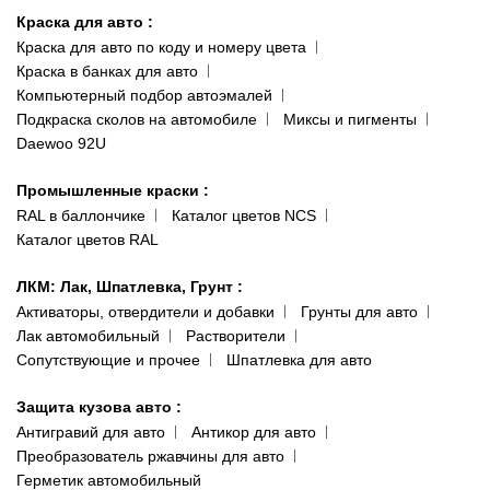
ул. Заболотного, 11
Краска для авто
:
Доставка и оплата
093 611-39-23
Краска для авто по коду и номеру цвета
Сотрудничество
(ориентир: Интайм №40)
Краска в банках для авто
Наши публикации
Компьютерный подбор автоэмалей
Одесса
Публичная оферта
Подкраска сколов на автомобиле
Миксы и пигменты
пр-т Акад. Глушко, 29
Daewoo 92U
Политика конфиденциальности
066 554-97-70
Гарантии и возврат
Промышленные краски
:
RAL в баллончике
Каталог цветов NCS
Каталог цветов RAL
ЛКМ: Лак, Шпатлевка, Грунт
:
Активаторы, отвердители и добавки
Грунты для авто
Лак автомобильный
Растворители
Сопутствующие и прочее
Шпатлевка для авто
Защита кузова авто
:
Антигравий для авто
Антикор для авто
Преобразователь ржавчины для авто
Герметик автомобильный