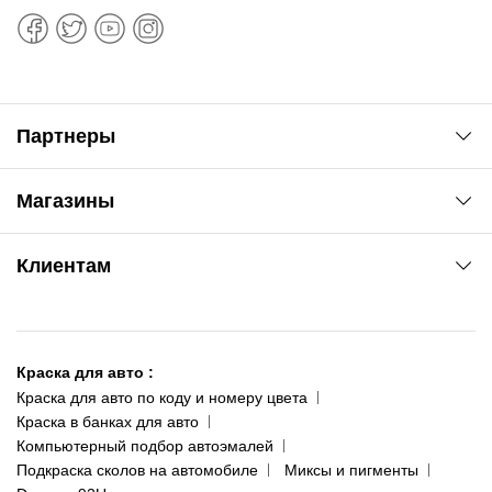
Партнеры
Автоновости
Магазины
Сервис колористам
www.agsat.com.ua/dvb-t2
Киев-Академгородок
Клиентам
ул. Рабочая, 2-а
095 343-80-83
О нас
Киев-Теремки
Контакты
ул. Заболотного, 11
Краска для авто
:
Доставка и оплата
093 611-39-23
Краска для авто по коду и номеру цвета
Сотрудничество
(ориентир: Интайм №40)
Краска в банках для авто
Наши публикации
Компьютерный подбор автоэмалей
Одесса
Публичная оферта
Подкраска сколов на автомобиле
Миксы и пигменты
пр-т Акад. Глушко, 29