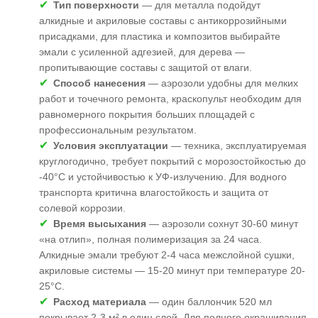
Тип поверхности
— для металла подойдут
алкидные и акриловые составы с антикоррозийными
присадками, для пластика и композитов выбирайте
эмали с усиленной адгезией, для дерева —
пропитывающие составы с защитой от влаги.
Способ нанесения
— аэрозоли удобны для мелких
работ и точечного ремонта, краскопульт необходим для
равномерного покрытия больших площадей с
профессиональным результатом.
Условия эксплуатации
— техника, эксплуатируемая
круглогодично, требует покрытий с морозостойкостью до
-40°C и устойчивостью к УФ-излучению. Для водного
транспорта критична влагостойкость и защита от
солевой коррозии.
Время высыхания
— аэрозоли сохнут 30-60 минут
«на отлип», полная полимеризация за 24 часа.
Алкидные эмали требуют 2-4 часа межслойной сушки,
акриловые системы — 15-20 минут при температуре 20-
25°C.
Расход материала
— один баллончик 520 мл
покрывает 2-3 м² в один слой. Для полного окрашивания