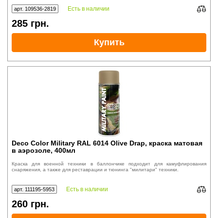
Есть в наличии
арт. 109536-2819
285
грн.
Купить
Deco Color Military RAL 6014 Olive Drap, краска матовая
в аэрозоле, 400мл
Краска для военной техники в баллончике подходит для камуфлирования
снаряжения, а также для реставрации и тюнинга "милитари" техники.
Есть в наличии
арт. 111195-5953
260
грн.