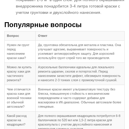
внедорожника понадобится 3-4 литра готовой краски с
учетом грунтовки и двухслойного нанесения.
Популярные вопросы
Вопрос
Ответ
Нужен ли грунт
Да, грунтовка обязательна для металла и пластика. Она
перед
улучшает адгезию, выравнивает поверхность и
нанесением
усиливает антикоррозийную защиту. Для аэрозолей
краски хаки?
используйте грунт-спрей того же производителя.
Можно ли купить
Аэрозольные баллончики идеальны для локального
краску хаки для
ремонта царапин, сколов и потертостей. Перед
частичного
нанесением зачистите дефект, обезжирьте поверхность
ремонта?
и нанесите 2-3 тонких слоя с промежуточной сушкой.
Чем отличается
Военные краски имеют ультраматовую текстуру без
краска хаки для
блеска, повышенную стойкость к механическим
военной техники
повреждениям и часто содержат добавки для
от обычной
маскировки в ИК-диапазоне. Обычные автоэмали более
автоэмали?
глянцевые.
Какой расход
Для полного окрашивания квадроцикла потребуется 6-8
краски на
баллончиков по 520 мл или 1,5-2 литра краски для
квадроцикл?
краскопульта с учетом двухслойного нанесения и
перекрытия сложных участков.