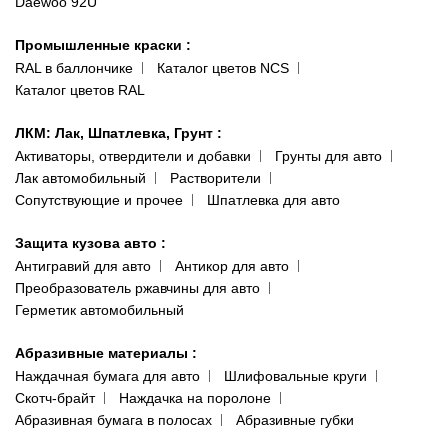
Daewoo 92U
Политика конфиденциальности
066 554-97-70
Гарантии и возврат
Промышленные краски
:
RAL в баллончике
Каталог цветов NCS
Каталог цветов RAL
ЛКМ: Лак, Шпатлевка, Грунт
:
Активаторы, отвердители и добавки
Грунты для авто
Лак автомобильный
Растворители
Сопутствующие и прочее
Шпатлевка для авто
Защита кузова авто
:
Антигравий для авто
Антикор для авто
Преобразователь ржавчины для авто
Герметик автомобильный
Абразивные материалы
:
Наждачная бумага для авто
Шлифовальные круги
Скотч-брайт
Наждачка на поролоне
Абразивная бумага в полосах
Абразивные губки