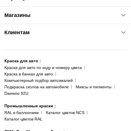
Автоновости
Магазины
Сервис колористам
www.agsat.com.ua/dvb-t2
Киев-Академгородок
Клиентам
ул. Рабочая, 2-а
095 343-80-83
О нас
Киев-Теремки
Контакты
ул. Заболотного, 11
Краска для авто
:
Доставка и оплата
093 611-39-23
Краска для авто по коду и номеру цвета
Сотрудничество
(ориентир: Интайм №40)
Краска в банках для авто
Наши публикации
Компьютерный подбор автоэмалей
Одесса
Публичная оферта
Подкраска сколов на автомобиле
Миксы и пигменты
пр-т Акад. Глушко, 29
Daewoo 92U
Политика конфиденциальности
066 554-97-70
Гарантии и возврат
Промышленные краски
:
RAL в баллончике
Каталог цветов NCS
Каталог цветов RAL