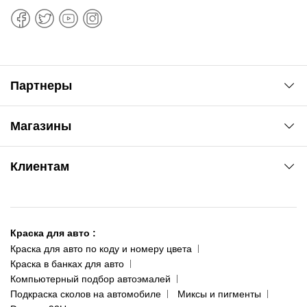
Партнеры
Автоновости
Магазины
Сервис колористам
www.agsat.com.ua/dvb-t2
Киев-Академгородок
Клиентам
ул. Рабочая, 2-а
095 343-80-83
О нас
Киев-Теремки
Контакты
ул. Заболотного, 11
Краска для авто
:
Доставка и оплата
093 611-39-23
Краска для авто по коду и номеру цвета
Сотрудничество
(ориентир: Интайм №40)
Краска в банках для авто
Наши публикации
Компьютерный подбор автоэмалей
Одесса
Публичная оферта
Подкраска сколов на автомобиле
Миксы и пигменты
пр-т Акад. Глушко, 29