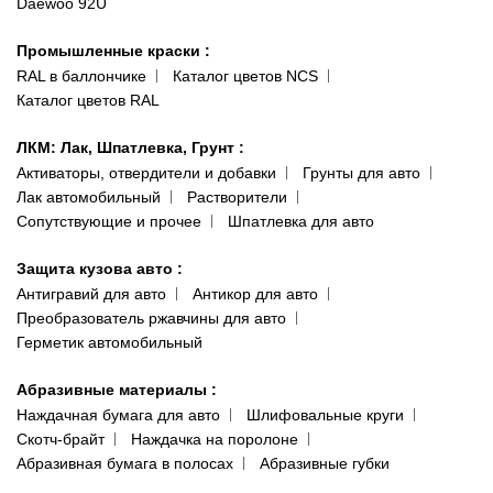
Daewoo 92U
Политика конфиденциальности
066 554-97-70
Гарантии и возврат
Промышленные краски
:
RAL в баллончике
Каталог цветов NCS
Каталог цветов RAL
ЛКМ: Лак, Шпатлевка, Грунт
:
Активаторы, отвердители и добавки
Грунты для авто
Лак автомобильный
Растворители
Сопутствующие и прочее
Шпатлевка для авто
Защита кузова авто
:
Антигравий для авто
Антикор для авто
Преобразователь ржавчины для авто
Герметик автомобильный
Абразивные материалы
:
Наждачная бумага для авто
Шлифовальные круги
Скотч-брайт
Наждачка на поролоне
Абразивная бумага в полосах
Абразивные губки