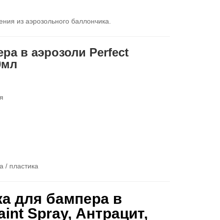
ния из аэрозольного баллончика.
ра в аэрозоли Perfect
0мл
я
 / пластика
а для бампера в
int Spray, Антрацит,