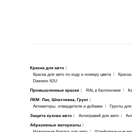
Краска для авто
:
Краска для авто по коду и номеру цвета
Краска
Daewoo 92U
Промышленные краски
:
RAL в баллончике
К
ЛКМ: Лак, Шпатлевка, Грунт
:
Активаторы, отвердители и добавки
Грунты для
Защита кузова авто
:
Антигравий для авто
Ан
Абразивные материалы
:
Наждачная бумага для авто
Шлифовальные кр