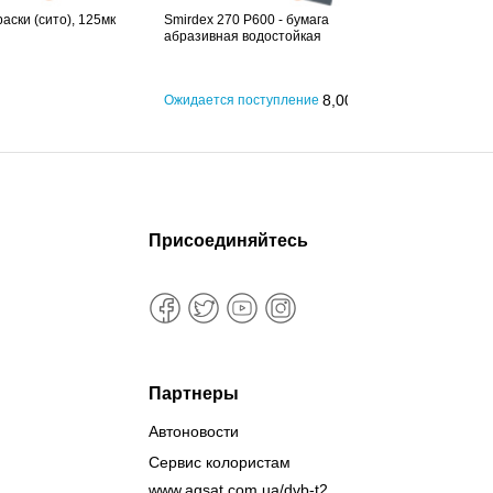
аски (сито), 125мк
Smirdex 270 P600 - бумага
абразивная водостойкая
8,00
грн
Ожидается поступление
Присоединяйтесь
Партнеры
Автоновости
Сервис колористам
www.agsat.com.ua/dvb-t2