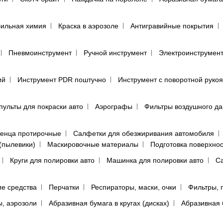
ильная химия
Краска в аэрозоле
Антигравийные покрытия
Пневмоинструмент
Ручной инструмент
Электроинструмен
ий
Инструмент PDR поштучно
Инструмент с поворотной руко
пульты для покраски авто
Аэрографы
Фильтры воздушного д
енца протирочные
Салфетки для обезжиривания автомобиля
(пылевики)
Маскировочные материалы
Подготовка поверхно
Круги для полировки авто
Машинка для полировки авто
Са
е средства
Перчатки
Респираторы, маски, очки
Фильтры, 
ы, аэрозоли
Абразивная бумага в кругах (дисках)
Абразивная 