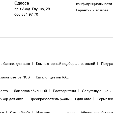
Одесса
конфиденциальности
пр-т Акад. Глушко, 29
Гарантии и возврат
066 554-97-70
 в банках для авто
Компьютерный подбор автоэмалей
Подкра
аталог цветов NCS
Каталог цветов RAL
 авто
Лак автомобильный
Растворители
Сопутствующие и 
тикор для авто
Преобразователь ржавчины для авто
Герметик
уги
Скотч-брайт
Наждачка на поролоне
Абразивная бумага