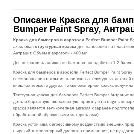
Описание Краска для бампе
Bumper Paint Spray, Антра
Краска для бамперов в аэрозоли Perfect Bumper Paint S
акриловая
структурная краска
для нанесения на пластиковы
Антрацит. Объем в аэрозоли - 400 мл.
Для покраски пластикового бампера понадобится 1-2 баллон
Краска для бамперов в аэрозоли Perfect Bumper Paint Spra
восстановления покрытия пластиковых текстурных деталей а
внешних зеркал и других. Также бамперная краска получила
Текстурная краска для бамперов Perfect Bumper Антрацит 
детали бархатную, шероховатую, приятную на ощупь поверх
краски является великолепная адгезия к заранее подготовл
обработанной абразивными материалами).
Краска устойчива к агрессивному воздействию внешних при
широкий температурный диапазон применения, не нуждаетс