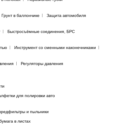
Грунт в баллончике
Защита автомобиля
т
Быстросъёмные соединения, БРС
ятью
Инструмент со сменными наконечниками
авления
Регуляторы давления
сти
лфетки для полировки авто
предфильтры и пыльники
бумага в листах