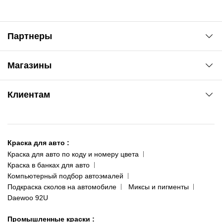
Партнеры
Автоновости
Магазины
Сервис колористам
www.agsat.com.ua/dvb-t2
Киев-Академгородок
Клиентам
ул. Рабочая, 2-а
095 343-80-83
О нас
Киев-Теремки
Контакты
ул. Заболотного, 11
Краска для авто
:
Доставка и оплата
093 611-39-23
Краска для авто по коду и номеру цвета
Сотрудничество
(ориентир: Интайм №40)
Краска в банках для авто
Наши публикации
Компьютерный подбор автоэмалей
Одесса
Публичная оферта
Подкраска сколов на автомобиле
Миксы и пигменты
пр-т Акад. Глушко, 29
Daewoo 92U
Политика конфиденциальности
066 554-97-70
Гарантии и возврат
Промышленные краски
: