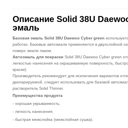
Описание Solid 38U Daewoo
эмаль
Базовая эмаль Solid 38U Daewoo Cyber green
использует
работах. Базовые автоэмали применяются в двухслойной с
поверх эмали лаком.
Автоэмаль для покраски
Solid 38U Daewoo Cyber green от
легкостью нанесения на окрашиваемую поверхность, быстр
краски).
Производитель рекомендует для исключения вариантов отли
декларируемой, следует использовать для базовой автоэмал
растворитель Solid Thinner.
Преимущества продукта
- хорошая укрываемость;
- легкость нанесени
я
;
- быстрая межслойка (межслойная сушка).