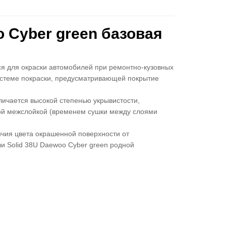
 Cyber green базовая
ся для окраски автомобилей при ремонтно-кузовных
истеме покраски, предусматривающей покрытие
личается высокой степенью укрывистости,
ой межслойкой (временем сушки между слоями
чия цвета окрашенной поверхности от
и Solid 38U Daewoo Cyber green родной