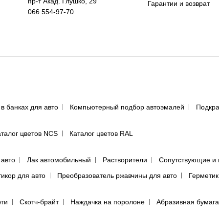
пр-т Акад. Глушко, 29
Гарантии и возврат
066 554-97-70
 в банках для авто
Компьютерный подбор автоэмалей
Подкра
аталог цветов NCS
Каталог цветов RAL
 авто
Лак автомобильный
Растворители
Сопутствующие и 
тикор для авто
Преобразователь ржавчины для авто
Герметик
уги
Скотч-брайт
Наждачка на поролоне
Абразивная бумага