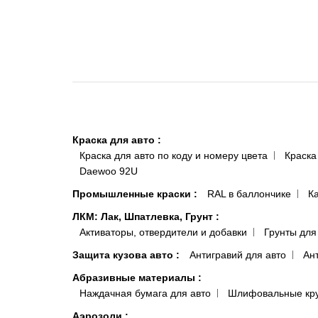
Краска для авто
:
Краска для авто по коду и номеру цвета
Краска
Daewoo 92U
Промышленные краски
:
RAL в баллончике
К
ЛКМ: Лак, Шпатлевка, Грунт
:
Активаторы, отвердители и добавки
Грунты для
Защита кузова авто
:
Антигравий для авто
Ан
Абразивные материалы
:
Наждачная бумага для авто
Шлифовальные кр
Аэрозоли
: