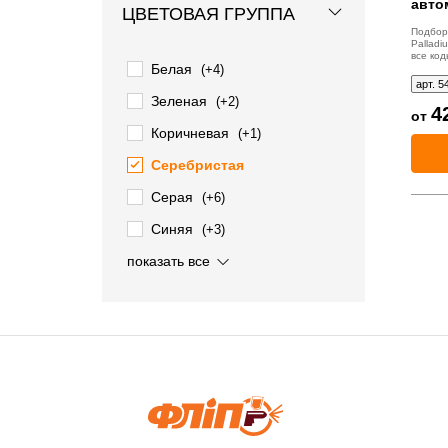
авто
ЦВЕТОВАЯ ГРУППА
Подбо
Palladi
все код
Белая
(+4)
арт. 5
Зеленая
(+2)
4
от
Коричневая
(+1)
Серебристая
Серая
(+6)
Синяя
(+3)
Черная
показать все
(+8)