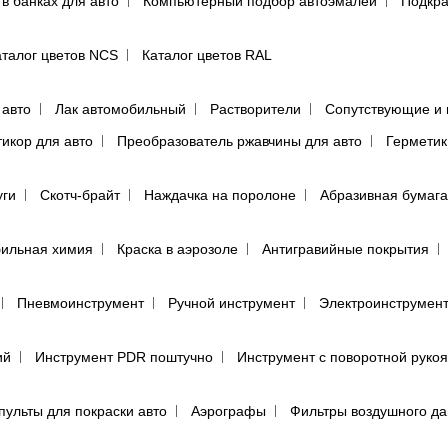
 в банках для авто
Компьютерный подбор автоэмалей
Подкра
аталог цветов NCS
Каталог цветов RAL
 авто
Лак автомобильный
Растворители
Сопутствующие и 
тикор для авто
Преобразователь ржавчины для авто
Герметик
уги
Скотч-брайт
Наждачка на поролоне
Абразивная бумага
ильная химия
Краска в аэрозоле
Антигравийные покрытия
Пневмоинструмент
Ручной инструмент
Электроинструмен
ий
Инструмент PDR поштучно
Инструмент с поворотной руко
пульты для покраски авто
Аэрографы
Фильтры воздушного д