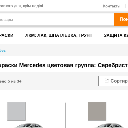
жного дня, крім неділі.
Контакты
По
РАСКИ
ЛКМ: ЛАК, ШПАТЛЕВКА, ГРУНТ
ЗАЩИТА К
des
краски Mercedes цветовая группа: Серебрист
Сортир
ено
5
из
34