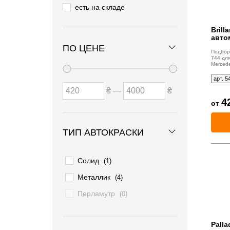
есть на складе
Brill
авто
ПО ЦЕНЕ
Подбор 
744 для
Mercede
арт. 5
₴ —
₴
4
от
ТИП АВТОКРАСКИ
Солид
(1)
Металлик
(4)
Перламутр
(0)
Palla