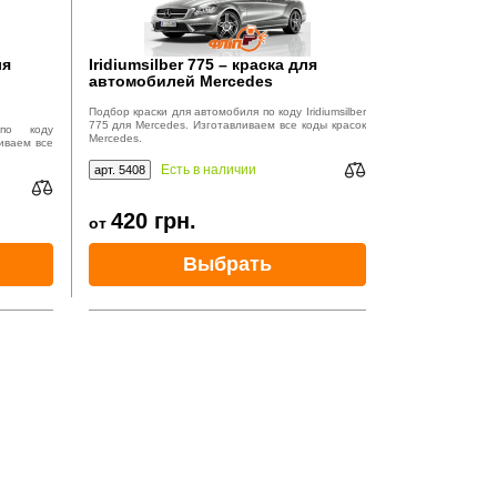
ля
Iridiumsilber 775 – краска для
автомобилей Mercedes
Подбор краски для автомобиля по коду Iridiumsilber
775 для Mercedes. Изготавливаем все коды красок
по коду
Mercedes.
ливаем все
Есть в наличии
арт. 5408
420
грн.
от
Выбрать