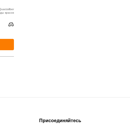
uarzsilber
ды красок
Присоединяйтесь