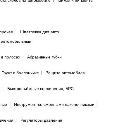
ска сколов на автомобиле
Миксы и пигменты
прочее
Шпатлевка для авто
 автомобильный
 в полосах
Абразивные губки
Грунт в баллончике
Защита автомобиля
т
Быстросъёмные соединения, БРС
ятью
Инструмент со сменными наконечниками
авления
Регуляторы давления