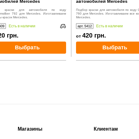
мобилей Mercedes
автомобилей Mercedes
р краски для автомобиля по коду
Подбор краски для автомобиля по коду Q
umsilber 792 для Mercedes. Изготавливаем
760 для Mercedes. Изготавливаем все ко
ы красок Mercedes.
Mercedes.
Есть в наличии
Есть в наличии
409
арт. 5412
20
грн.
420
грн.
от
Выбрать
Выбрать
Магазины
Клиентам