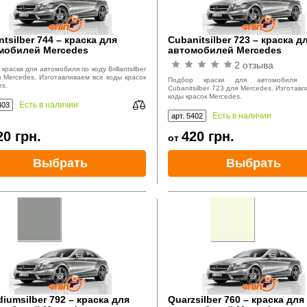
antsilber 744 – краска для
Cubanitsilber 723 – краска д
мобилей Mercedes
автомобилей Mercedes
2 отзыва
краски для автомобиля по коду Brillantsilber
 Mercedes. Изготавливаем все коды красок
Подбор краски для автомобиля 
s.
Cubanitsilber 723 для Mercedes. Изготав
коды красок Mercedes.
Есть в наличии
403
Есть в наличии
арт. 5402
20
грн.
420
грн.
от
Выбрать
Выбрать
diumsilber 792 – краска для
Quarzsilber 760 – краска для