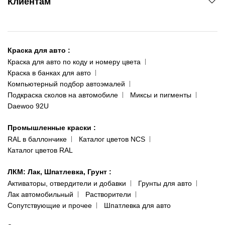
Клиентам
ул. Рабочая, 2-а
095 343-80-83
О нас
Киев-Теремки
Контакты
ул. Заболотного, 11
Краска для авто
:
Доставка и оплата
093 611-39-23
Краска для авто по коду и номеру цвета
Сотрудничество
(ориентир: Интайм №40)
Краска в банках для авто
Наши публикации
Компьютерный подбор автоэмалей
Одесса
Публичная оферта
Подкраска сколов на автомобиле
Миксы и пигменты
пр-т Акад. Глушко, 29
Daewoo 92U
Политика конфиденциальности
066 554-97-70
Гарантии и возврат
Промышленные краски
:
RAL в баллончике
Каталог цветов NCS
Каталог цветов RAL
ЛКМ: Лак, Шпатлевка, Грунт
:
Активаторы, отвердители и добавки
Грунты для авто
Лак автомобильный
Растворители
Сопутствующие и прочее
Шпатлевка для авто