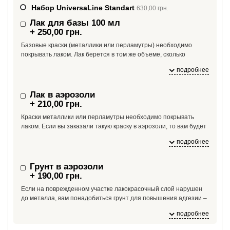
Набор UniversaLine Standart
630,00 грн.
Лак для базы 100 мл
+ 250,00 грн.
Базовые краски (металлики или перламутры) необходимо
покрывать лаком. Лак берется в том же объеме, сколько
необходимо краски. Если вам необходимо больше лака, чем
подробнее
100 мл, укажите это в комментарии к заказу.
Лак в аэрозоли
+ 210,00 грн.
Краски металлики или перламутры необходимо покрывать
лаком. Если вы заказали такую краску в аэрозоли, то вам будет
необходим и лак в аэрозоли. На один баллон краски необходим
подробнее
1 баллон лака.
Грунт в аэрозоли
+ 190,00 грн.
Если на поврежденном участке лакокрасочный слой нарушен
до металла, вам понадобиться грунт для повышения адгезии –
если краску нанести сразу на металл, краска может от него
подробнее
отслоиться из-за плохой адгезии.