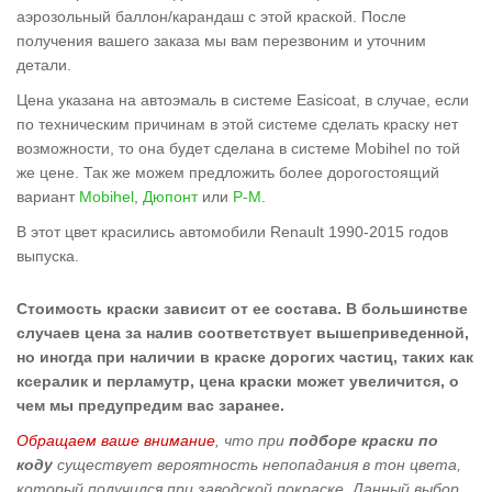
аэрозольный баллон/карандаш с этой краской. После
получения вашего заказа мы вам перезвоним и уточним
детали.
Цена указана на автоэмаль в системе Easicoat, в случае, если
по техническим причинам в этой системе сделать краску нет
возможности, то она будет сделана в системе Mobihel по той
же цене. Так же можем предложить более дорогостоящий
вариант
Mobihel
,
Дюпонт
или
Р-М
.
В этот цвет красились автомобили Renault 1990-2015 годов
выпуска.
Стоимость краски зависит от ее состава. В большинстве
случаев цена за налив соответствует вышеприведенной,
но иногда при наличии в краске дорогих частиц, таких как
ксералик и перламутр, цена краски может увеличится, о
чем мы предупредим вас заранее.
Обращаем ваше внимание
, что при
подборе краски по
коду
существует вероятность непопадания в тон цвета,
который получился при заводской покраске. Данный выбор