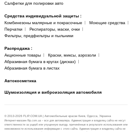
Салфетки для полировки авто
Средства индивидуальной защиты
:
Комбинезоны малярные и покрасочные
Моющие средства
Перчатки
Респираторы, маски, очки
Фильтры, предфильтры и пыльники
Распродажа
:
Акционные товары
Краски, миксы, аэрозоли
Абразивная бумага в кругах (дисках)
Абразивная бумага в листах
Автокосметика
Шумоизоляция и виброизоляция автомобиля
© 2013-2026 FLIP.COM.UA | Автомобильные краски Киев, Одесса, Украина
Интернет-магазин flip.com.ua – все для автомаляра. Администрация и владелец сайта не несут
ответственности за ущерб или упущенную выгоду, причинённые в результате использования или
невозможности использования информации с этого сайта. Администрация и владелец сайта не