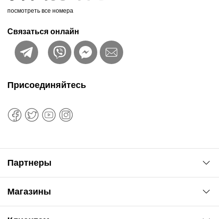
посмотреть все номера
Связаться онлайн
Присоединяйтесь
Партнеры
Автоновости
Магазины
Сервис колористам
www.agsat.com.ua/dvb-t2
Киев-Академгородок