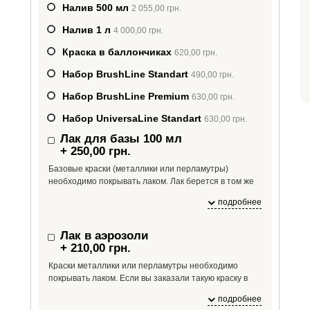
Налив 500 мл
2 055,00 грн.
Налив 1 л
4 000,00 грн.
Краска в баллончиках
620,00 грн.
Набор BrushLine Standart
490,00 грн.
Набор BrushLine Premium
630,00 грн.
Набор UniversaLine Standart
630,00 грн.
Лак для базы 100 мл
+ 250,00 грн.
Базовые краски (металлики или перламутры)
необходимо покрывать лаком. Лак берется в том же
объеме, сколько необходимо краски. Если вам
подробнее
необходимо больше лака, чем 100 мл, укажите это в
комментарии к заказу.
Лак в аэрозоли
+ 210,00 грн.
Краски металлики или перламутры необходимо
покрывать лаком. Если вы заказали такую краску в
аэрозоли, то вам будет необходим и лак в аэрозоли.
подробнее
На один баллон краски необходим 1 баллон лака.