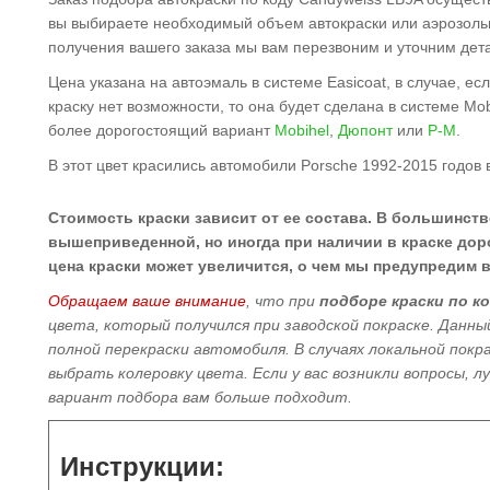
вы выбираете необходимый объем автокраски или аэрозольн
получения вашего заказа мы вам перезвоним и уточним дет
Цена указана на автоэмаль в системе Easicoat, в случае, е
краску нет возможности, то она будет сделана в системе Mo
более дорогостоящий вариант
Mobihel
,
Дюпонт
или
Р-М
.
В этот цвет красились автомобили Porsche 1992-2015 годов 
Стоимость краски зависит от ее состава. В большинств
вышеприведенной, но иногда при наличии в краске доро
цена краски может увеличится, о чем мы предупредим в
Обращаем ваше внимание
, что при
подборе краски по к
цвета, который получился при заводской покраске. Данн
полной перекраски автомобиля
. В случаях локальной пок
выбрать колеровку цвета. Если у вас возникли вопросы, 
вариант подбора вам больше подходит.
Инструкции: