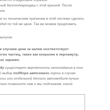
ый баллон/карандаш с этой краской. После
али.
сли по техническим причинам в этой системе сделать
bihel по той же цене. Так же можем предложить
выпуска.
е случаев цена за налив соответствует
гих частиц, таких как ксералик и перламутр,
ас заранее.
оду
существует вероятность непопадания в тон
ый выбор
подбора автоэмали
хорош в
случае
раски или отдельной детали автомобиля лучше
лучше позвоните нам и мы подскажем, какой