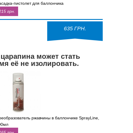
асадка-пистолет для баллончика
215 грн.
635 ГРН.
 царапина может стать
мя её не изолировать.
реобразователь ржавчины в баллончике SprayLine,
00мл
165 грн.