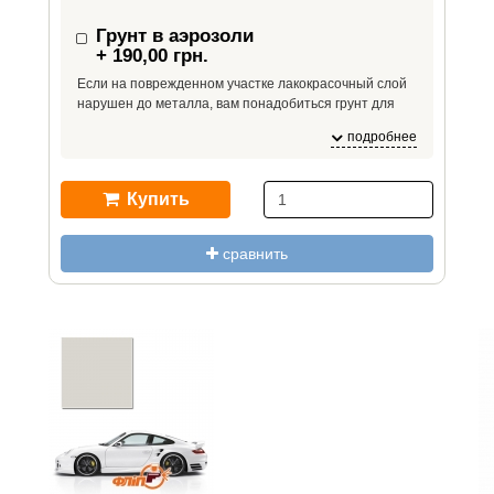
Грунт в аэрозоли
+ 190,00 грн.
Если на поврежденном участке лакокрасочный слой
нарушен до металла, вам понадобиться грунт для
повышения адгезии – если краску нанести сразу на
подробнее
металл, краска может от него отслоиться из-за
плохой адгезии.
Купить
сравнить