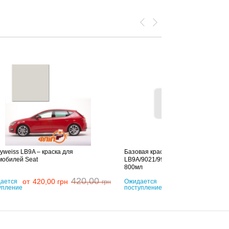
yweiss LB9A – краска для
Базовая краска Car Refinishes VAG
мобилей Seat
LB9A/9021/9930 CANDY WHITE,
800мл
420,00
от
420,00
грн
180,00
грн
ается
Ожидается
грн
упление
поступление