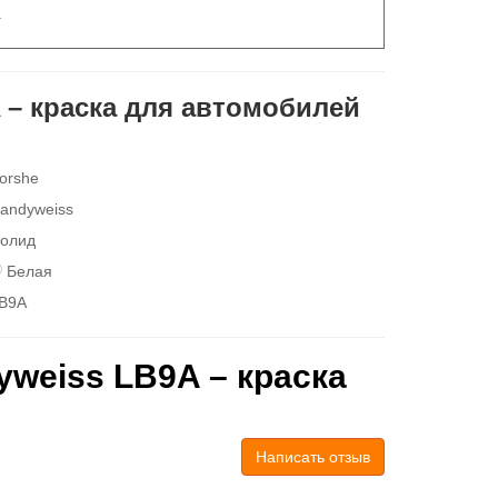
.
 – краска для автомобилей
orshe
andyweiss
олид
Белая
B9A
weiss LB9A – краска
Написать отзыв