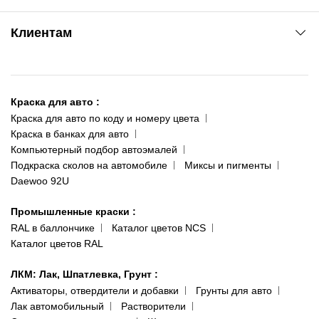
www.agsat.com.ua/dvb-t2
Киев-Академгородок
Клиентам
ул. Рабочая, 2-а
095 343-80-83
О нас
Киев-Теремки
Контакты
ул. Заболотного, 11
Краска для авто
:
Доставка и оплата
093 611-39-23
Краска для авто по коду и номеру цвета
Сотрудничество
(ориентир: Интайм №40)
Краска в банках для авто
Наши публикации
Компьютерный подбор автоэмалей
Одесса
Публичная оферта
Подкраска сколов на автомобиле
Миксы и пигменты
пр-т Акад. Глушко, 29
Daewoo 92U
Политика конфиденциальности
066 554-97-70
Гарантии и возврат
Промышленные краски
:
RAL в баллончике
Каталог цветов NCS
Каталог цветов RAL
ЛКМ: Лак, Шпатлевка, Грунт
:
Активаторы, отвердители и добавки
Грунты для авто
Лак автомобильный
Растворители