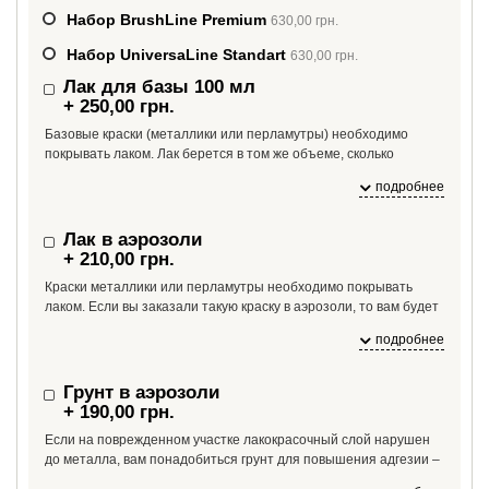
Набор BrushLine Premium
630,00 грн.
Набор UniversaLine Standart
630,00 грн.
Лак для базы 100 мл
+ 250,00 грн.
Базовые краски (металлики или перламутры) необходимо
покрывать лаком. Лак берется в том же объеме, сколько
необходимо краски. Если вам необходимо больше лака, чем
подробнее
100 мл, укажите это в комментарии к заказу.
Лак в аэрозоли
+ 210,00 грн.
Краски металлики или перламутры необходимо покрывать
лаком. Если вы заказали такую краску в аэрозоли, то вам будет
необходим и лак в аэрозоли. На один баллон краски необходим
подробнее
1 баллон лака.
Грунт в аэрозоли
+ 190,00 грн.
Если на поврежденном участке лакокрасочный слой нарушен
до металла, вам понадобиться грунт для повышения адгезии –
если краску нанести сразу на металл, краска может от него