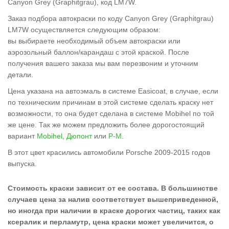
Canyon Grey (Graphitgrau), код LM7W.
Заказ подбора автокраски по коду Canyon Grey (Graphitgrau)
LM7W осуществляется следующим образом:
вы выбираете необходимый объем автокраски или
аэрозольный баллон/карандаш с этой краской. После
получения вашего заказа мы вам перезвоним и уточним
детали.
Цена указана на автоэмаль в системе Easicoat, в случае, если
по техническим причинам в этой системе сделать краску нет
возможности, то она будет сделана в системе Mobihel по той
же цене. Так же можем предложить более дорогостоящий
вариант
Mobihel
,
Дюпонт
или
Р-М
.
В этот цвет красились автомобили Porsche 2009-2015 годов
выпуска.
Стоимость краски зависит от ее состава. В большинстве
случаев цена за налив соответствует вышеприведенной,
но иногда при наличии в краске дорогих частиц, таких как
ксералик и перламутр, цена краски может увеличится, о