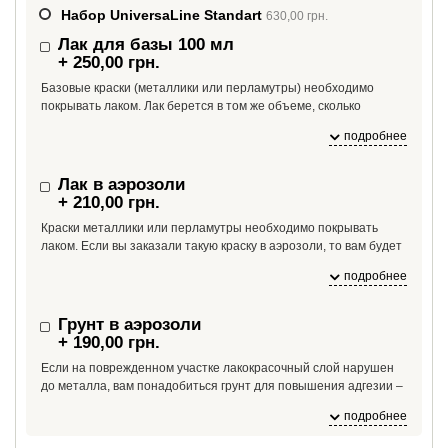
Набор UniversaLine Standart
630,00 грн.
Лак для базы 100 мл
+ 250,00 грн.
Базовые краски (металлики или перламутры) необходимо
покрывать лаком. Лак берется в том же объеме, сколько
необходимо краски. Если вам необходимо больше лака, чем
подробнее
100 мл, укажите это в комментарии к заказу.
Лак в аэрозоли
+ 210,00 грн.
Краски металлики или перламутры необходимо покрывать
лаком. Если вы заказали такую краску в аэрозоли, то вам будет
необходим и лак в аэрозоли. На один баллон краски необходим
подробнее
1 баллон лака.
Грунт в аэрозоли
+ 190,00 грн.
Если на поврежденном участке лакокрасочный слой нарушен
до металла, вам понадобиться грунт для повышения адгезии –
если краску нанести сразу на металл, краска может от него
подробнее
отслоиться из-за плохой адгезии.