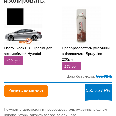
изолировать.
Ebony Black EB – краска для
Преобразователь ржавчины
автомобилей Hyundai
в баллончике SprayLine,
200мл
420 грн.
165 грн.
585 грн.
Цена без скидки:
555,75 ГРН.
Купить комплект
Покупайте автокраску и преобразователь ржавчины в одном
наборе, чтобы закрыть вопрос за один раз: