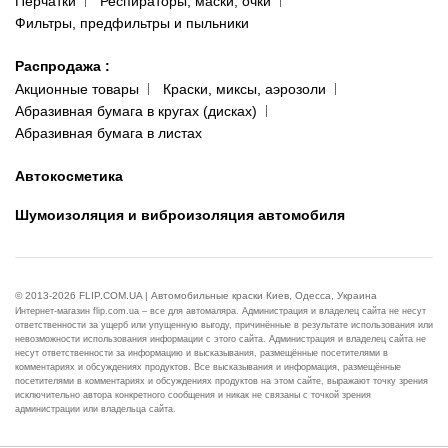
Перчатки
Респираторы, маски, очки
Фильтры, предфильтры и пыльники
Распродажа
:
Акционные товары
Краски, миксы, аэрозоли
Абразивная бумага в кругах (дисках)
Абразивная бумага в листах
Автокосметика
Шумоизоляция и виброизоляция автомобиля
© 2013-2026 FLIP.COM.UA | Автомобильные краски Киев, Одесса, Украина
Интернет-магазин flip.com.ua – все для автомаляра. Администрация и владелец сайта не несут
ответственности за ущерб или упущенную выгоду, причинённые в результате использования или
невозможности использования информации с этого сайта. Администрация и владелец сайта не
несут ответственности за информацию и высказывания, размещённые посетителями в
комментариях и обсуждениях продуктов. Все высказывания и информация, размещённые
посетителями в комментариях и обсуждениях продуктов на этом сайте, выражают точку зрения
исключительно автора конкретного сообщения и никак не связаны с точкой зрения
администрации или владельца сайта.