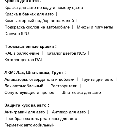
Краска для авто
:
Доставка и оплата
093 611-39-23
Краска для авто по коду и номеру цвета
Сотрудничество
(ориентир: Интайм №40)
Краска в банках для авто
Наши публикации
Компьютерный подбор автоэмалей
Одесса
Публичная оферта
Подкраска сколов на автомобиле
Миксы и пигменты
пр-т Акад. Глушко, 29
Daewoo 92U
Политика конфиденциальности
066 554-97-70
Гарантии и возврат
Промышленные краски
:
RAL в баллончике
Каталог цветов NCS
Каталог цветов RAL
ЛКМ: Лак, Шпатлевка, Грунт
:
Активаторы, отвердители и добавки
Грунты для авто
Лак автомобильный
Растворители
Сопутствующие и прочее
Шпатлевка для авто
Защита кузова авто
:
Антигравий для авто
Антикор для авто
Преобразователь ржавчины для авто
Герметик автомобильный