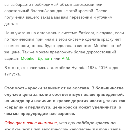
вы выбираете необходимый объем автокраски или
аэрозольный баллон/карандаш с этой краской. После
получения вашего заказа мы вам перезвоним и уточним
детали.
Цена указана на автоэмаль в системе Easicoat, в случае, если
по техническим причинам в этой системе сделать краску нет
возможности, то она будет сделана в системе Mobihel по той
же цене. Так же можем предложить более дорогостоящий
вариант
Mobihel
,
Дюпонт
или
Р-М
.
В этот цвет красились автомобили Hyundai 1984-2016 годов
выпуска.
Стоимость краски зависит от ее состава. В большинстве
случаев цена за налив соответствует вышеприведенной,
но иногда при наличии в краске дорогих частиц, таких как
ксералик и перламутр, цена краски может увеличится, о
чем мы предупредим вас заранее.
Обращаем ваше внимание
, что при
подборе краски по
коду
существует вероятность непопадания в тон цвета,