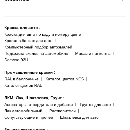
095 343-80-83
О нас
Киев-Теремки
Контакты
ул. Заболотного, 11
Краска для авто
:
Доставка и оплата
093 611-39-23
Краска для авто по коду и номеру цвета
Сотрудничество
(ориентир: Интайм №40)
Краска в банках для авто
Наши публикации
Компьютерный подбор автоэмалей
Одесса
Публичная оферта
Подкраска сколов на автомобиле
Миксы и пигменты
пр-т Акад. Глушко, 29
Daewoo 92U
Политика конфиденциальности
066 554-97-70
Гарантии и возврат
Промышленные краски
:
RAL в баллончике
Каталог цветов NCS
Каталог цветов RAL
ЛКМ: Лак, Шпатлевка, Грунт
:
Активаторы, отвердители и добавки
Грунты для авто
Лак автомобильный
Растворители
Сопутствующие и прочее
Шпатлевка для авто
Защита кузова авто
: