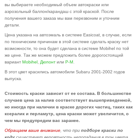
вы выбираете необходимый объем автокраски или
аэрозольный баллон/карандаш с этой краской. После
получения вашего заказа мы вам перезвоним и уточним
детали.
Цена указана на автоэмаль в системе Easicoat, в случае, если
по техническим причинам в этой системе сделать краску нет
возможности, то она будет сделана в системе Mobihel по той
же цене. Так же можем предложить более дорогостоящий
вариант
Mobihel
,
Дюпонт
или
Р-М
.
В этот цвет красились автомобили Subaru 2001-2002 годов
выпуска.
Стоимость краски зависит от ее состава. В большинстве
случаев цена за налив соответствует вышеприведенной,
но иногда при наличии в краске дорогих частиц, таких как
ксералик и перламутр, цена краски может увеличится, о
чем мы предупредим вас заранее.
Обращаем ваше внимание
, что при
подборе краски по
коду
существует вероятность непопадания в тон цвета,