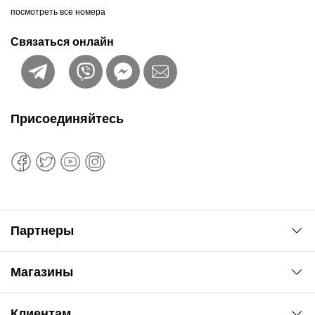
посмотреть все номера
Связаться онлайн
Присоединяйтесь
Партнеры
Автоновости
Магазины
Сервис колористам
www.agsat.com.ua/dvb-t2
Киев-Академгородок
Клиентам
ул. Рабочая, 2-а