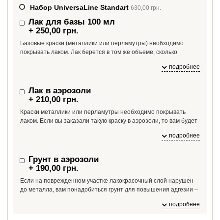
Набор UniversaLine Standart
630,00 грн.
Лак для базы 100 мл
+ 250,00 грн.
Базовые краски (металлики или перламутры) необходимо
покрывать лаком. Лак берется в том же объеме, сколько
необходимо краски. Если вам необходимо больше лака, чем
подробнее
100 мл, укажите это в комментарии к заказу.
Лак в аэрозоли
+ 210,00 грн.
Краски металлики или перламутры необходимо покрывать
лаком. Если вы заказали такую краску в аэрозоли, то вам будет
необходим и лак в аэрозоли. На один баллон краски необходим
подробнее
1 баллон лака.
Грунт в аэрозоли
+ 190,00 грн.
Если на поврежденном участке лакокрасочный слой нарушен
до металла, вам понадобиться грунт для повышения адгезии –
если краску нанести сразу на металл, краска может от него
подробнее
отслоиться из-за плохой адгезии.