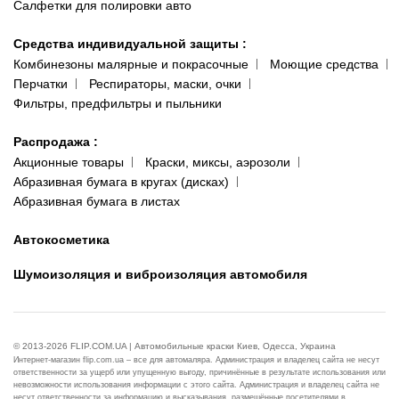
Салфетки для полировки авто
Средства индивидуальной защиты
:
Комбинезоны малярные и покрасочные
Моющие средства
Перчатки
Респираторы, маски, очки
Фильтры, предфильтры и пыльники
Распродажа
:
Акционные товары
Краски, миксы, аэрозоли
Абразивная бумага в кругах (дисках)
Абразивная бумага в листах
Автокосметика
Шумоизоляция и виброизоляция автомобиля
© 2013-2026 FLIP.COM.UA | Автомобильные краски Киев, Одесса, Украина
Интернет-магазин flip.com.ua – все для автомаляра. Администрация и владелец сайта не несут
ответственности за ущерб или упущенную выгоду, причинённые в результате использования или
невозможности использования информации с этого сайта. Администрация и владелец сайта не
несут ответственности за информацию и высказывания, размещённые посетителями в