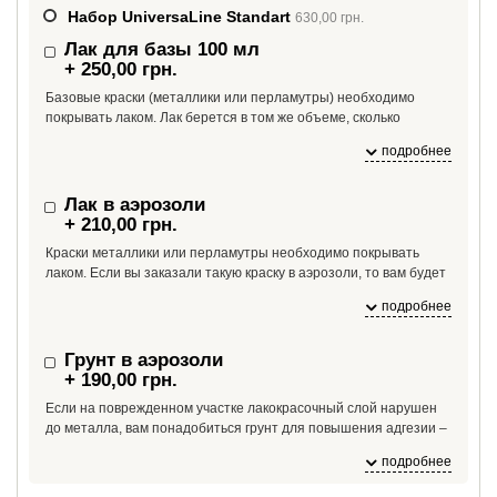
Набор UniversaLine Standart
630,00 грн.
Лак для базы 100 мл
+ 250,00 грн.
Базовые краски (металлики или перламутры) необходимо
покрывать лаком. Лак берется в том же объеме, сколько
необходимо краски. Если вам необходимо больше лака, чем
подробнее
100 мл, укажите это в комментарии к заказу.
Лак в аэрозоли
+ 210,00 грн.
Краски металлики или перламутры необходимо покрывать
лаком. Если вы заказали такую краску в аэрозоли, то вам будет
необходим и лак в аэрозоли. На один баллон краски необходим
подробнее
1 баллон лака.
Грунт в аэрозоли
+ 190,00 грн.
Если на поврежденном участке лакокрасочный слой нарушен
до металла, вам понадобиться грунт для повышения адгезии –
если краску нанести сразу на металл, краска может от него
подробнее
отслоиться из-за плохой адгезии.