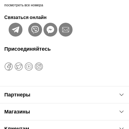
посмотреть все номера
Связаться онлайн
Присоединяйтесь
Партнеры
Автоновости
Магазины
Сервис колористам
www.agsat.com.ua/dvb-t2
Киев-Академгородок
Клиентам
ул. Рабочая, 2-а