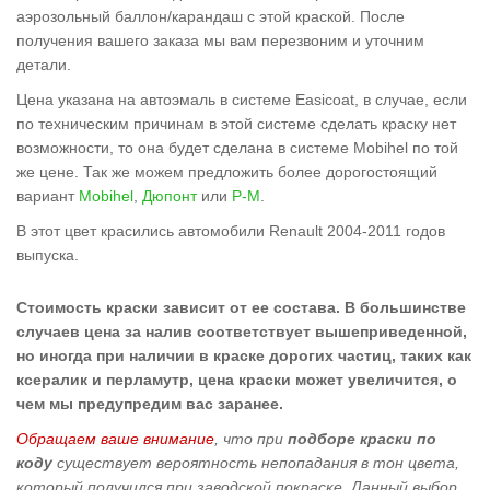
аэрозольный баллон/карандаш с этой краской. После
получения вашего заказа мы вам перезвоним и уточним
детали.
Цена указана на автоэмаль в системе Easicoat, в случае, если
по техническим причинам в этой системе сделать краску нет
возможности, то она будет сделана в системе Mobihel по той
же цене. Так же можем предложить более дорогостоящий
вариант
Mobihel
,
Дюпонт
или
Р-М
.
В этот цвет красились автомобили Renault 2004-2011 годов
выпуска.
Стоимость краски зависит от ее состава. В большинстве
случаев цена за налив соответствует вышеприведенной,
но иногда при наличии в краске дорогих частиц, таких как
ксералик и перламутр, цена краски может увеличится, о
чем мы предупредим вас заранее.
Обращаем ваше внимание
, что при
подборе краски по
коду
существует вероятность непопадания в тон цвета,
который получился при заводской покраске. Данный выбор