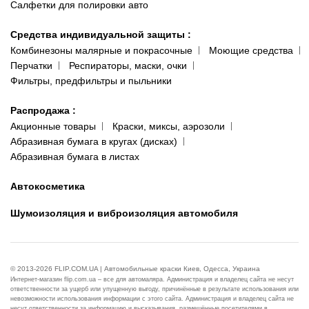
Салфетки для полировки авто
Средства индивидуальной защиты
:
Комбинезоны малярные и покрасочные
Моющие средства
Перчатки
Респираторы, маски, очки
Фильтры, предфильтры и пыльники
Распродажа
:
Акционные товары
Краски, миксы, аэрозоли
Абразивная бумага в кругах (дисках)
Абразивная бумага в листах
Автокосметика
Шумоизоляция и виброизоляция автомобиля
© 2013-2026 FLIP.COM.UA | Автомобильные краски Киев, Одесса, Украина
Интернет-магазин flip.com.ua – все для автомаляра. Администрация и владелец сайта не несут
ответственности за ущерб или упущенную выгоду, причинённые в результате использования или
невозможности использования информации с этого сайта. Администрация и владелец сайта не
несут ответственности за информацию и высказывания, размещённые посетителями в