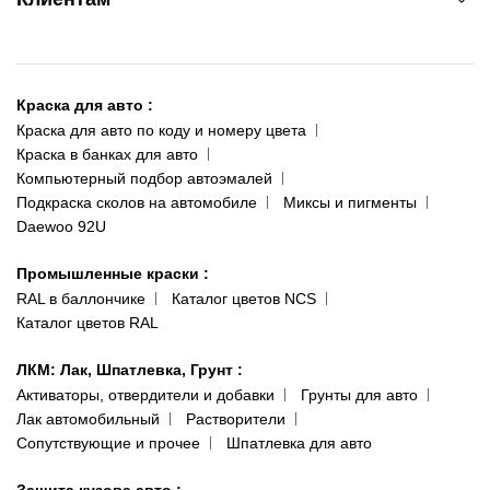
095 343-80-83
О нас
Киев-Теремки
Контакты
ул. Заболотного, 11
Краска для авто
:
Доставка и оплата
093 611-39-23
Краска для авто по коду и номеру цвета
Сотрудничество
(ориентир: Интайм №40)
Краска в банках для авто
Наши публикации
Компьютерный подбор автоэмалей
Одесса
Публичная оферта
Подкраска сколов на автомобиле
Миксы и пигменты
пр-т Акад. Глушко, 29
Daewoo 92U
Политика конфиденциальности
066 554-97-70
Гарантии и возврат
Промышленные краски
:
RAL в баллончике
Каталог цветов NCS
Каталог цветов RAL
ЛКМ: Лак, Шпатлевка, Грунт
:
Активаторы, отвердители и добавки
Грунты для авто
Лак автомобильный
Растворители
Сопутствующие и прочее
Шпатлевка для авто
Защита кузова авто
: